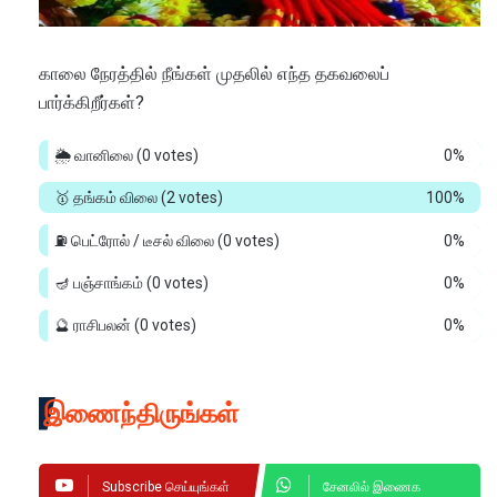
காலை நேரத்தில் நீங்கள் முதலில் எந்த தகவலைப்
பார்க்கிறீர்கள்?
🌦️ வானிலை
(0 votes)
0%
🥇 தங்கம் விலை
(2 votes)
100%
⛽ பெட்ரோல் / டீசல் விலை
(0 votes)
0%
🪔 பஞ்சாங்கம்
(0 votes)
0%
🔮 ராசிபலன்
(0 votes)
0%
இணைந்திருங்கள்
Subscribe செய்யுங்கள்
சேனலில் இணைக