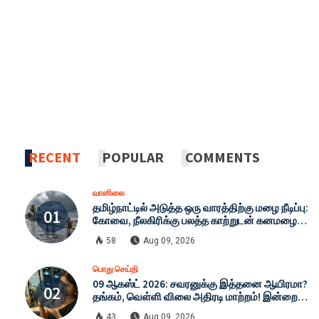
RECENT
POPULAR
COMMENTS
வானிலை
தமிழ்நாட்டில் அடுத்த ஒரு வாரத்திற்கு மழை நீடிப்பு:
கோவை, நீலகிரிக்கு பலத்த காற்றுடன் கனமழை
எச்சரிக்கை - இன்றைய முழு வானிலை நிலவரம்!
58
Aug 09, 2026
பொது செய்தி
09 ஆகஸ்ட் 2026: சவரனுக்கு இத்தனை ஆயிரமா?
தங்கம், வெள்ளி விலை அதிரடி மாற்றம்! இன்றைய
முழு நிலவரம்!
43
Aug 09, 2026