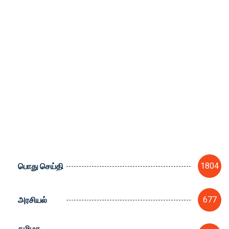
பொது செய்தி
1804
அரசியல்
677
தமிழக