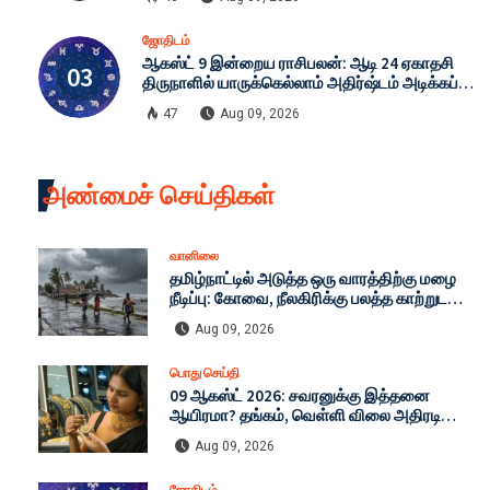
ஜோதிடம்
ஆகஸ்ட் 9 இன்றைய ராசிபலன்: ஆடி 24 ஏகாதசி
திருநாளில் யாருக்கெல்லாம் அதிர்ஷ்டம் அடிக்கப்
போகிறது?
47
Aug 09, 2026
அண்மைச் செய்திகள்
வானிலை
தமிழ்நாட்டில் அடுத்த ஒரு வாரத்திற்கு மழை
நீடிப்பு: கோவை, நீலகிரிக்கு பலத்த காற்றுடன்
கனமழை எச்சரிக்கை - இன்றைய முழு
Aug 09, 2026
வானிலை நிலவரம்!
பொது செய்தி
09 ஆகஸ்ட் 2026: சவரனுக்கு இத்தனை
ஆயிரமா? தங்கம், வெள்ளி விலை அதிரடி
மாற்றம்! இன்றைய முழு நிலவரம்!
Aug 09, 2026
ஜோதிடம்