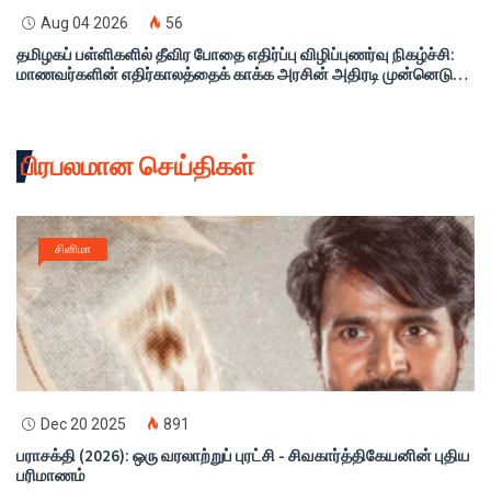
Aug 04 2026
56
தமிழகப் பள்ளிகளில் தீவிர போதை எதிர்ப்பு விழிப்புணர்வு நிகழ்ச்சி:
மாணவர்களின் எதிர்காலத்தைக் காக்க அரசின் அதிரடி முன்னெடுப்பு!
முழு விவரம்
பிரபலமான செய்திகள்
சினிமா
Dec 20 2025
891
பராசக்தி (2026): ஒரு வரலாற்றுப் புரட்சி - சிவகார்த்திகேயனின் புதிய
பரிமாணம்