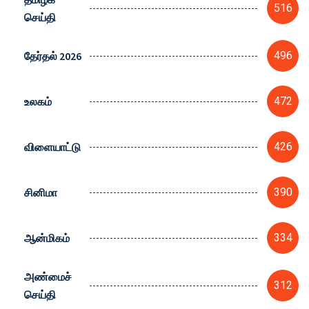
516
செய்தி
தேர்தல் 2026
496
உலகம்
472
விளையாட்டு
426
சினிமா
390
ஆன்மிகம்
334
அண்மைச்
312
செய்தி