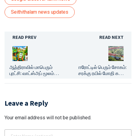
Seithithalam news updates
READ PREV
READ NEXT
ஆந்திராவில் மாபெரும்
ஈரோட்டில் பெரும் சோகம்:
புரட்சி: வாட்ஸ்அப் மூலம்
சரக்கு ரயில் மோதி கல்வி
1,126 அரசு சேவைகள் -
நிறுவன உரிமையாளர் உடல்
அலைக்கழிப்பு இல்லாமல்
நசுங்கி பலி - போலீசார் தீவிர
இனி எல்லாமே ஈஸி!
விசாரணை!
Leave a Reply
Your email address will not be published.