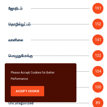
ஜோதிடம்
191
தொழில்நுட்பம்
152
வானிலை
141
பொழுதுபோக்கு
132
கல்வி
104
Please Accept Cookies for Better
Performance
வாகனம்
100
ACCEPT COOKIE
Uncategorized
89