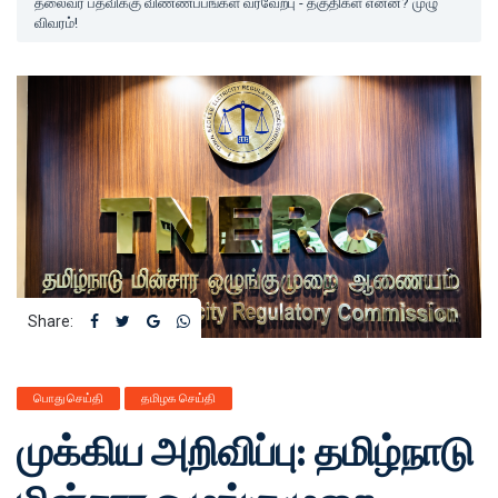
தலைவர் பதவிக்கு விண்ணப்பங்கள் வரவேற்பு - தகுதிகள் என்ன? முழு
விவரம்!
Share:
பொது செய்தி
தமிழக செய்தி
முக்கிய அறிவிப்பு: தமிழ்நாடு