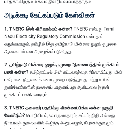
பாதுகாப்பிற்கும் மிகவும் இன்றியமையாததாகும்.
அடிக்கடி கேட்கப்படும் கேள்விகள்
1. TNERC-இன் விரிவாக்கம் என்ன?
TNERC என்பது Tamil
Nadu Electricity Regulatory Commission என்பதன்
சுருக்கமாகும். தமிழில் இது தமிழ்நாடு மின்சார ஒழுங்குமுறை
ஆணையம் என அழைக்கப்படுகிறது.
2. தமிழ்நாடு மின்சார ஒழுங்குமுறை ஆணையத்தின் முக்கியப்
பணி என்ன?
தமிழ்நாட்டில் மின் கட்டணத்தை நிர்ணயிப்பது, மின்
பகிர்மான நிறுவனங்களை முறைப்படுத்துவது மற்றும் மின்
நுகர்வோர்களின் நலனைப் பாதுகாப்பது ஆகியவை இதன்
முக்கியப் பணிகளாகும்.
3. TNERC தலைவர் பதவிக்கு விண்ணப்பிக்க என்ன தகுதி
வேண்டும்?
பொறியியல், பொருளாதாரம், சட்டம், நிதி அல்லது
நிர்வாகத் துறைகளில் ஆழ்ந்த அனுபவமும், நிபுணத்துவமும்