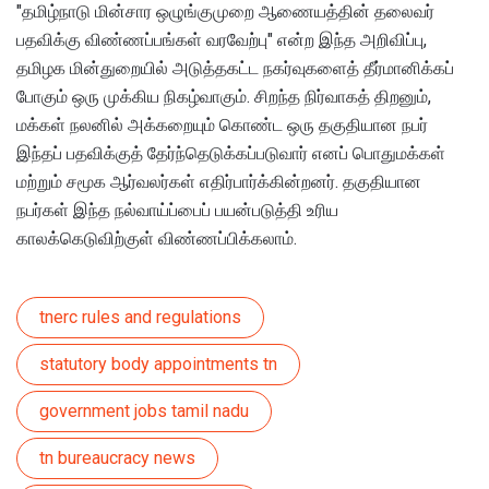
"தமிழ்நாடு மின்சார ஒழுங்குமுறை ஆணையத்தின் தலைவர்
பதவிக்கு விண்ணப்பங்கள் வரவேற்பு" என்ற இந்த அறிவிப்பு,
தமிழக மின்துறையில் அடுத்தகட்ட நகர்வுகளைத் தீர்மானிக்கப்
போகும் ஒரு முக்கிய நிகழ்வாகும். சிறந்த நிர்வாகத் திறனும்,
மக்கள் நலனில் அக்கறையும் கொண்ட ஒரு தகுதியான நபர்
இந்தப் பதவிக்குத் தேர்ந்தெடுக்கப்படுவார் எனப் பொதுமக்கள்
மற்றும் சமூக ஆர்வலர்கள் எதிர்பார்க்கின்றனர். தகுதியான
நபர்கள் இந்த நல்வாய்ப்பைப் பயன்படுத்தி உரிய
காலக்கெடுவிற்குள் விண்ணப்பிக்கலாம்.
tnerc rules and regulations
statutory body appointments tn
government jobs tamil nadu
tn bureaucracy news