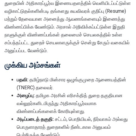
துறையின் அதிகாரப்பூர்வ இணையதளத்தில் வெளியிடப்பட்டுள்ள
வழிகாட்டுதல்களின்படி தங்களது சுயவிவரக் குறிப்பு (Resume)
மற்றும் தேவையான அனைத்து ஆவணங்களையும் இணைத்து
விண்ணப்பிக்க வேண்டும். அரசால் அறிவிக்கப்பட்டுள்ள இறுதி
நாளுக்குள் விண்ணப்பங்கள் தலைமைச் செயலகத்தில் உள்ள
சம்பந்தப்பட்ட துறைச் செயலாளருக்குச் சென்று சேரும் வகையில்
அனுப்பப்பட வேண்டும்.
முக்கிய அம்சங்கள்
பதவி:
தமிழ்நாடு மின்சார ஒழுங்குமுறை ஆணையத்தின்
(TNERC) தலைவர்.
அழைப்பு:
தமிழக அரசின் எரிசக்தித் துறை தகுதியான
வல்லுநர்களிடமிருந்து அதிகாரப்பூர்வமாக
விண்ணப்பங்களைக் கோரியுள்ளது.
அடிப்படைத் தகுதி:
சட்டம், பொறியியல், நிர்வாகம் அல்லது
பொருளாதாரத் துறைகளில் நீண்டகால அனுபவம்
பெற்றிருக்க வேண்டும்.