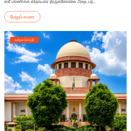
ஸ்ரீ மாணிக்க விநாயகர் திருக்கோவில் அஷ்டபந்...
மேலும் காண
தமிழக செய்தி