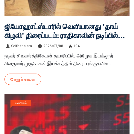
ஜியோஹாட்ஸ்டாரில் வெளியானது 'தாய்
கிழவி' திரைப்படம்: ராதிகாவின் நடிப்பில்
ரூ.90 கோடி வசூலித்த மெகா ஹிட் படத்தை
Seithithalam
2026/07/08
104
மொபைலில் பார்ப்பது எப்படி?
நடிகர் சிவகார்த்திகேயன் தயாரிப்பில், அறிமுக இயக்குநர்
சிவகுமார் முருகேசன் இயக்கத்தில் திரையரங்குகளில...
மேலும் காண
வணிகம்