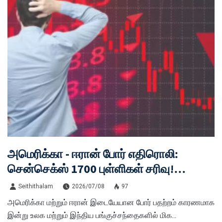
அமெரிக்கா - ஈரான் போர் எதிரொலி:
சென்செக்ஸ் 1700 புள்ளிகள் சரிவு!
பங்குச்சந்தையில் ரத்தக்களறி,
Seithithalam
2026/07/08
97
முதலீட்டாளர்கள் பீதி
அமெரிக்கா மற்றும் ஈரான் இடையேயான போர் பதற்றம் காரணமாக
இன்று உலக மற்றும் இந்திய பங்குச்சந்தைகளில் மிக...