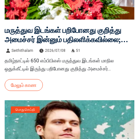
மருத்துவ இடங்கள் பறிபோனது குறித்து
அமைச்சர் இன்னும் பதிலளிக்கவில்லை;
அண்ணாமலை சரமாரி கேள்வி!
Seithithalam
2026/07/08
51
தமிழ்நாட்டில் 650 எம்பிபிஎஸ் மருத்துவ இடங்கள் மாநில
ஒதுக்கீட்டில் இருந்து பறிபோனது குறித்து அமைச்சர்...
மேலும் காண
பொது செய்தி