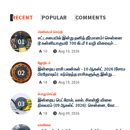
RECENT
POPULAR
COMMENTS
அண்மைச் செய்தி
சட்டசபையில் இன்று தனித் தீர்மானம்! சென்னை
டூ கன்னியாகுமரி 700 கி.மீ 8 வழி விரைவுச்
சாலைக்கு ஒப்புதல்? தமிழக அரசு அதிரடி
10
Aug 10, 2026
நடவடிக்கை!
ஜோதிடம்
இன்றைய ராசி பலன்கள் - 10 ஆகஸ்ட் 2026 (சோம
பிரதோஷம்): எந்தெந்த ராசிகளுக்கு இன்று
பணமழை? 12 ராசிகளுக்கான முழு விபரம்!
18
Aug 10, 2026
பொது செய்தி
இன்றைய பெட்ரோல், டீசல், சிஎன்ஜி விலை
நிலவரம் (09 ஆகஸ்ட் 2026): சென்னை, கோவை,
மதுரையில் இன்று விலை என்ன? முழு விவரம்!
18
Aug 09, 2026
வானிலை