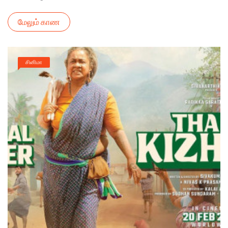
மேலும் காண
சினிமா