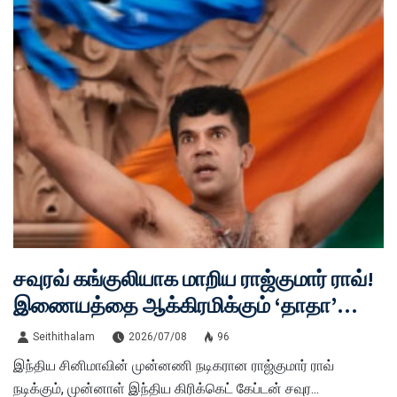
சவுரவ் கங்குலியாக மாறிய ராஜ்குமார் ராவ்!
இணையத்தை ஆக்கிரமிக்கும் ‘தாதா’
பர்ஸ்ட் லுக்: ரிலீஸ் தேதி என்ன?
Seithithalam
2026/07/08
96
இந்திய சினிமாவின் முன்னணி நடிகரான ராஜ்குமார் ராவ்
நடிக்கும், முன்னாள் இந்திய கிரிக்கெட் கேப்டன் சவுர...