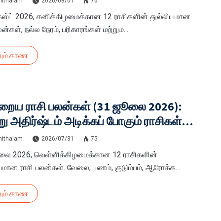
hithalam
2026/08/01
76
ஸ்ட் 2026, சனிக்கிழமைக்கான 12 ராசிகளின் துல்லியமான
ன்கள், நல்ல நேரம், பரிகாரங்கள் மற்றும...
ும் காண
றைய ராசி பலன்கள் (31 ஜூலை 2026):
ு அதிர்ஷ்டம் அடிக்கப் போகும் ராசிகள்
 மேஷம் முதல் மீனம் வரை முழு விவரம்!
hithalam
2026/07/31
75
லை 2026, வெள்ளிக்கிழமைக்கான 12 ராசிகளின்
யமான ராசி பலன்கள். வேலை, பணம், குடும்பம், ஆரோக்க...
ும் காண