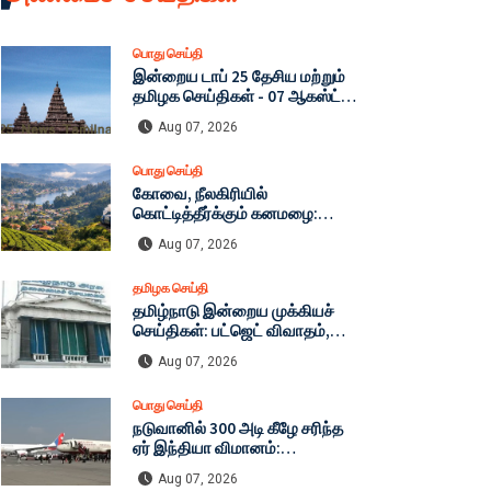
பொது செய்தி
இன்றைய டாப் 25 தேசிய மற்றும்
தமிழக செய்திகள் - 07 ஆகஸ்ட்
2026
Aug 07, 2026
பொது செய்தி
கோவை, நீலகிரியில்
கொட்டித்தீர்க்கும் கனமழை:
சுற்றுலாப் பயணிகளுக்கு அவசர
Aug 07, 2026
எச்சரிக்கை! நிலச்சரிவு
அபாயத்தால் கட்டுப்பாடுகள்
தமிழக செய்தி
தீவிரமாக்கம்!
தமிழ்நாடு இன்றைய முக்கியச்
செய்திகள்: பட்ஜெட் விவாதம்,
காவிரி போராட்டம் முதல் டாப் 25
Aug 07, 2026
தலைப்புகள்!
பொது செய்தி
நடுவானில் 300 அடி கீழே சரிந்த
ஏர் இந்தியா விமானம்:
மேற்கூரையில் மோதிய பயணிகள்
Aug 07, 2026
- பதறவைக்கும் முழு விவரம்