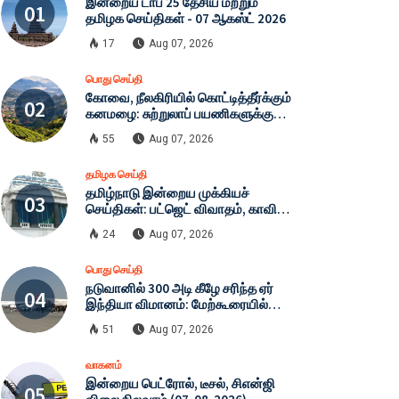
இன்றைய டாப் 25 தேசிய மற்றும்
தமிழக செய்திகள் - 07 ஆகஸ்ட் 2026
17
Aug 07, 2026
பொது செய்தி
கோவை, நீலகிரியில் கொட்டித்தீர்க்கும்
கனமழை: சுற்றுலாப் பயணிகளுக்கு
அவசர எச்சரிக்கை! நிலச்சரிவு
55
Aug 07, 2026
அபாயத்தால் கட்டுப்பாடுகள்
தீவிரமாக்கம்!
தமிழக செய்தி
தமிழ்நாடு இன்றைய முக்கியச்
செய்திகள்: பட்ஜெட் விவாதம், காவிரி
போராட்டம் முதல் டாப் 25 தலைப்புகள்!
24
Aug 07, 2026
பொது செய்தி
நடுவானில் 300 அடி கீழே சரிந்த ஏர்
இந்தியா விமானம்: மேற்கூரையில்
மோதிய பயணிகள் - பதறவைக்கும்
51
Aug 07, 2026
முழு விவரம்
வாகனம்
இன்றைய பெட்ரோல், டீசல், சிஎன்ஜி