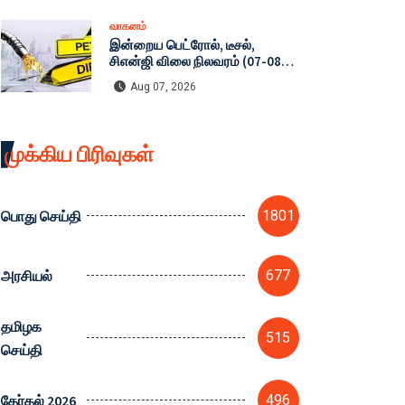
வாகனம்
இன்றைய பெட்ரோல், டீசல்,
சிஎன்ஜி விலை நிலவரம் (07-08-
2026)
Aug 07, 2026
முக்கிய பிரிவுகள்
பொது செய்தி
1801
அரசியல்
677
தமிழக
515
செய்தி
தேர்தல் 2026
496