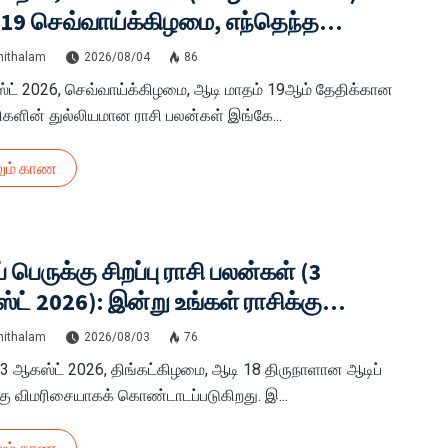
19 செவ்வாய்க்கிழமை, எந்தெந்த
ிகளுக்கு இன்று பணமழை பொழியும்? 12
hithalam
2026/08/04
86
களுக்கான துல்லியமான கணிப்பு!
்ட் 2026, செவ்வாய்க்கிழமை, ஆடி மாதம் 19ஆம் தேதிக்கான
ிகளின் துல்லியமான ராசி பலன்கள் இங்கே...
ும் காண
் பெருக்கு சிறப்பு ராசி பலன்கள் (3
ட் 2026): இன்று உங்கள் ராசிக்கு
திருக்கும் அதிர்ஷ்டம்! 12 ராசிகளின் முழு
hithalam
2026/08/03
76
ம்
3 ஆகஸ்ட் 2026, திங்கட்கிழமை, ஆடி 18 திருநாளான ஆடிப்
கு விமரிசையாகக் கொண்டாடப்படுகிறது. இ...