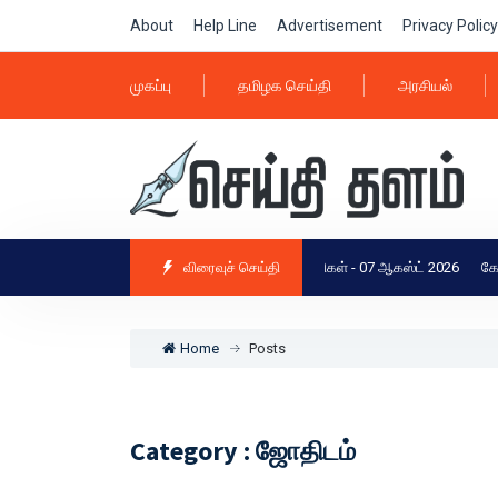
About
Help Line
Advertisement
Privacy Policy
முகப்பு
தமிழக செய்தி
அரசியல்
ன்றைய டாப் 25 தேசிய மற்றும் தமிழக செய்திகள் - 07 ஆகஸ்ட் 2026
விரைவுச் செய்தி
கோவை, நீலகிர
Home
Posts
Category : ஜோதிடம்