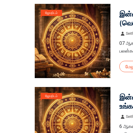
இன்ற
ஜோதிடம்
(வெ
Seit
07 ஆக
பலன்கள
மேல
இன்ற
ஜோதிடம்
உங்க
Seit
6 ஆகஸ