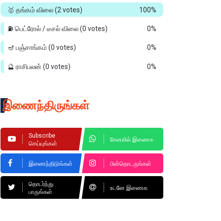
🥇 தங்கம் விலை
(2 votes)
100%
⛽ பெட்ரோல் / டீசல் விலை
(0 votes)
0%
🪔 பஞ்சாங்கம்
(0 votes)
0%
🔮 ராசிபலன்
(0 votes)
0%
இணைந்திருங்கள்
Subscribe
சேனலில் இணைக
செய்யுங்கள்
இணைந்திடுங்கள்
பின்தொடருங்கள்
தொடர்ந்து
உடனே இணைக
பாருங்கள்