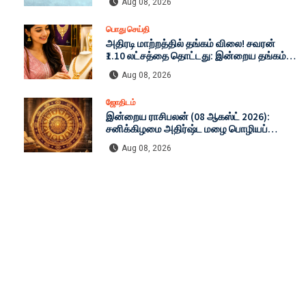
Aug 08, 2026
நிலவரம் (08-08-2026)
பொது செய்தி
அதிரடி மாற்றத்தில் தங்கம் விலை! சவரன்
₹1.10 லட்சத்தை தொட்டது: இன்றைய தங்கம்
மற்றும் வெள்ளி விலை முழு விபரம் (08-08-
Aug 08, 2026
2026)
ஜோதிடம்
இன்றைய ராசிபலன் (08 ஆகஸ்ட் 2026):
சனிக்கிழமை அதிர்ஷ்ட மழை பொழியப்
போகும் ராசிகள் எவை? முழு விவரம்!
Aug 08, 2026