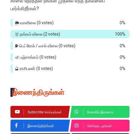
காலை நேரத்தில் நீங்கள் முதலில் எந்த தகவலைப்
பார்க்கிறீர்கள்?
🌦️ வானிலை
(0 votes)
0%
🥇 தங்கம் விலை
(2 votes)
100%
⛽ பெட்ரோல் / டீசல் விலை
(0 votes)
0%
🪔 பஞ்சாங்கம்
(0 votes)
0%
🔮 ராசிபலன்
(0 votes)
0%
இணைந்திருங்கள்
Subscribe செய்யுங்கள்
சேனலில் இணைக
இணைந்திடுங்கள்
பின்தொடருங்கள்