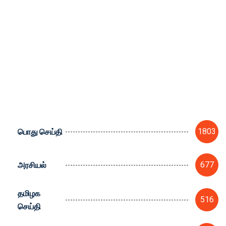
பொது செய்தி
1803
அரசியல்
677
தமிழக
516
செய்தி