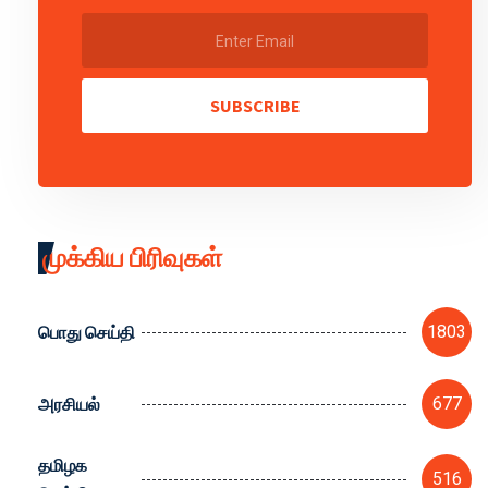
SUBSCRIBE
முக்கிய பிரிவுகள்
பொது செய்தி
1803
அரசியல்
677
தமிழக
516