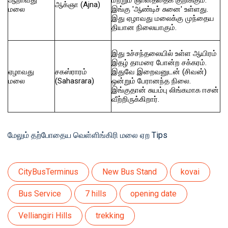
ஆக்ஞா
(Ajna)
மலை
இங்கு 'ஆண்டிச் சுனை' உள்ளது.
இது ஏழாவது மலைக்கு முந்தைய
தியான நிலையாகும்.
இது உச்சந்தலையில் உள்ள ஆயிரம்
இதழ் தாமரை போன்ற சக்கரம்.
ஏழாவது
சகஸ்ராரம்
இதுவே இறைவனுடன் (சிவன்)
மலை
(Sahasrara)
ஒன்றும் பேரானந்த நிலை.
இங்குதான் சுயம்பு லிங்கமாக ஈசன்
வீற்றிருக்கிறார்.
மேலும் தற்போதைய வெள்ளிங்கிரி மலை ஏற Tips
CityBusTerminus
New Bus Stand
kovai
Bus Service
7 hills
opening date
Velliangiri Hills
trekking