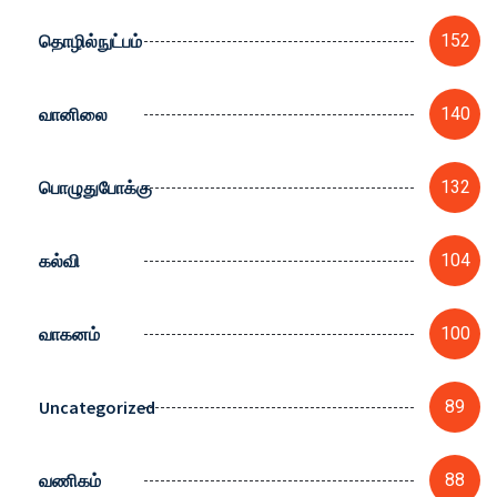
தொழில்நுட்பம்
152
வானிலை
140
பொழுதுபோக்கு
132
கல்வி
104
வாகனம்
100
Uncategorized
89
வணிகம்
88