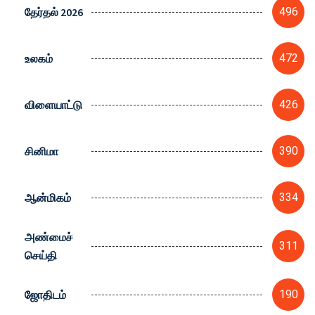
தேர்தல் 2026
496
உலகம்
472
விளையாட்டு
426
சினிமா
390
ஆன்மிகம்
334
அண்மைச்
311
செய்தி
ஜோதிடம்
190