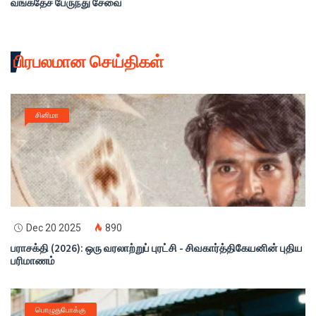
வங்கதேச பேருந்து சேவை
பிரபலமான செய்திகள்
சினிமா
Dec 20 2025
890
பராசக்தி (2026): ஒரு வரலாற்றுப் புரட்சி - சிவகார்த்திகேயனின் புதிய
பரிமாணம்
பொழுதுபோக்கு