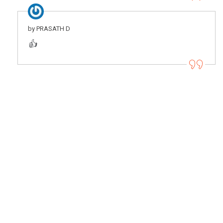
by PRASATH D
👍