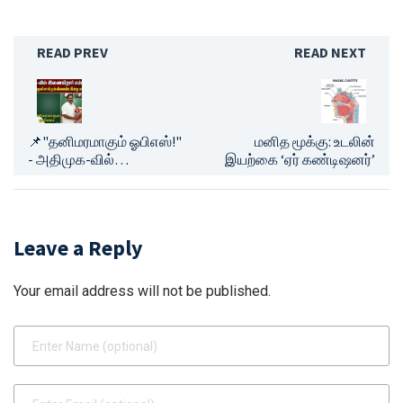
READ PREV
READ NEXT
📌"தனிமரமாகும் ஓபிஎஸ்!"
மனித மூக்கு: உடலின்
- அதிமுக-வில்
இயற்கை ‘ஏர் கண்டிஷனர்’
இணைகிறார் எம்பி தர்மர்! -
எடப்பாடி பழனிசாமி
முன்னிலையில் இன்று
மாலை அதிரடி!
Leave a Reply
Your email address will not be published.