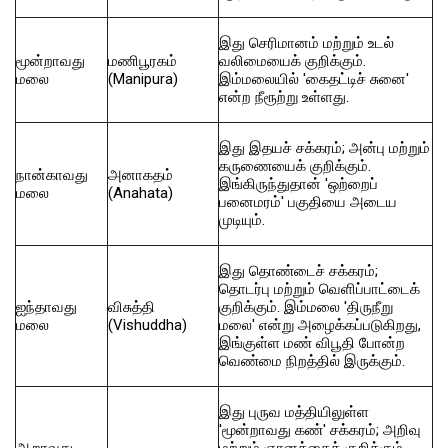
இது செரிமானம் மற்றும் உடல்
மூன்றாவது
மணிபூரகம்
வலிமையைக் குறிக்கும்.
மலை
(Manipura)
இம்மலையில் 'கைதட்டிச் சுனை'
என்ற நீரூற்று உள்ளது.
இது இதயச் சக்கரம்; அன்பு மற்றும்
கருணையைக் குறிக்கும்.
நான்காவது
அனாகதம்
இங்கிருந்துதான் 'ஒற்றைப்
மலை
(Anahata)
பனைமரம்' பகுதியை அடைய
முடியும்.
இது தொண்டைச் சக்கரம்;
தொடர்பு மற்றும் வெளிப்பாட்டைக்
ஐந்தாவது
விசுத்தி
குறிக்கும். இம்மலை 'திருநீறு
மலை
(Vishuddha)
மலை' என்று அழைக்கப்படுகிறது,
இங்குள்ள மண் விபூதி போன்ற
வெண்மை நிறத்தில் இருக்கும்.
இது புருவ மத்தியிலுள்ள
'மூன்றாவது கண்' சக்கரம்; அறிவு
ஆறாவது
மற்றும் ஞானத்தைக் குறிக்கும்.