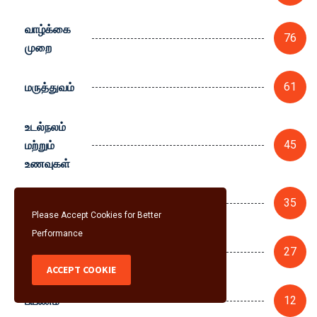
வாழ்க்கை
76
முறை
மருத்துவம்
61
உடல்நலம்
மற்றும்
45
உணவுகள்
வேலைவாய்ப்பு
35
Please Accept Cookies for Better
Performance
மத்திய
27
பட்ஜெட் 2026
ACCEPT COOKIE
பயணம்
12