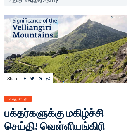
அனுமதி - வனத்துறை அறிவிப்பு!
Share:
பொது செய்தி
பக்தர்களுக்கு மகிழ்ச்சி
செய்தி! வெள்ளியங்கிரி