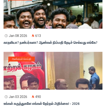
Jan 08 2026
613
காதலியா? நண்பர்களா? ஆண்கள் நிம்மதி தேடிச் செல்வது எங்கே?
அண்மைச் செய்தி
Jan 03 2026
490
உங்கள் கருத்துகளே எங்கள் தேர்தல் அறிக்கை! - 2026