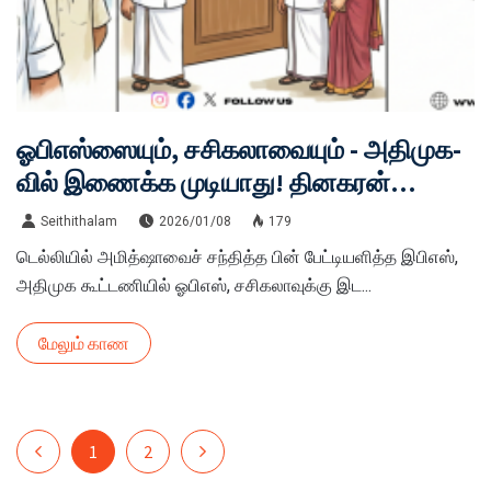
ஓபிஎஸ்ஸையும், சசிகலாவையும் - அதிமுக-
வில் இணைக்க முடியாது! தினகரன்
கூட்டணிக்கு மறைமுகப் பச்சைக்கொடியா?
Seithithalam
2026/01/08
179
டெல்லியில் அமித்ஷாவைச் சந்தித்த பின் பேட்டியளித்த இபிஎஸ்,
அதிமுக கூட்டணியில் ஓபிஎஸ், சசிகலாவுக்கு இட...
மேலும் காண
1
2