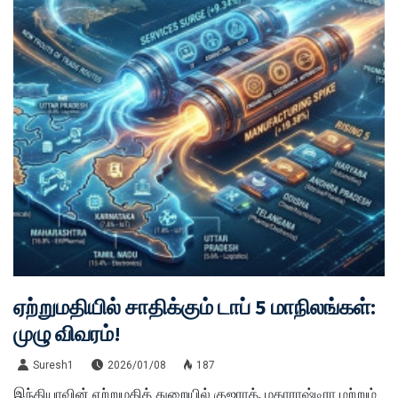
ஏற்றுமதியில் சாதிக்கும் டாப் 5 மாநிலங்கள்:
முழு விவரம்!
Suresh1
2026/01/08
187
இந்தியாவின் ஏற்றுமதித் துறையில் குஜராத், மகாராஷ்டிரா மற்றும்