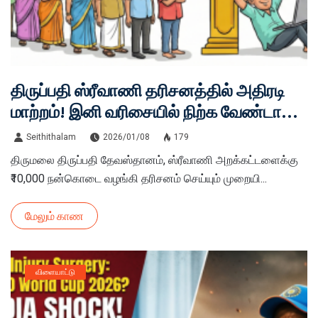
திருப்பதி ஸ்ரீவாணி தரிசனத்தில் அதிரடி
மாற்றம்! இனி வரிசையில் நிற்க வேண்டாம் -
ஆன்லைன் புக்கிங் இதோ!
Seithithalam
2026/01/08
179
திருமலை திருப்பதி தேவஸ்தானம், ஸ்ரீவாணி அறக்கட்டளைக்கு
₹10,000 நன்கொடை வழங்கி தரிசனம் செய்யும் முறையி...
மேலும் காண
விளையாட்டு