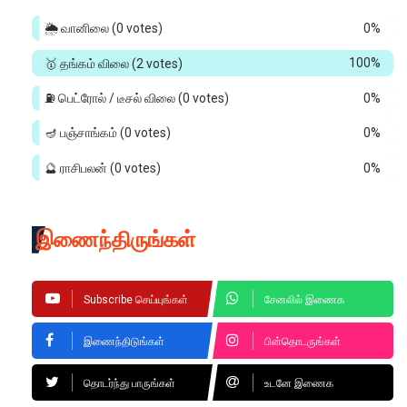
🌦️ வானிலை
(0 votes)
0%
🥇 தங்கம் விலை
(2 votes)
100%
⛽ பெட்ரோல் / டீசல் விலை
(0 votes)
0%
🪔 பஞ்சாங்கம்
(0 votes)
0%
🔮 ராசிபலன்
(0 votes)
0%
இணைந்திருங்கள்
Subscribe செய்யுங்கள்
சேனலில் இணைக
இணைந்திடுங்கள்
பின்தொடருங்கள்
தொடர்ந்து பாருங்கள்
உடனே இணைக