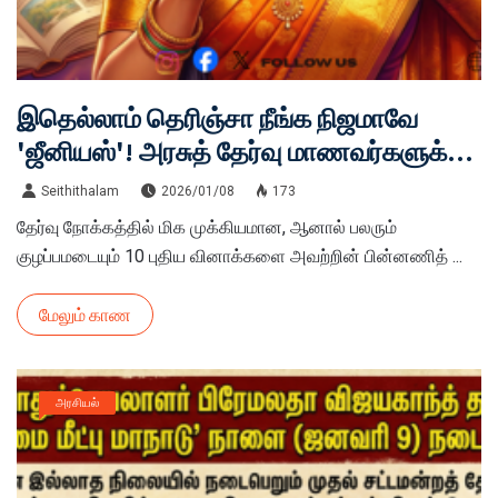
இதெல்லாம் தெரிஞ்சா நீங்க நிஜமாவே
'ஜீனியஸ்'! அரசுத் தேர்வு மாணவர்களுக்கு
ஒரு சவால்!
Seithithalam
2026/01/08
173
தேர்வு நோக்கத்தில் மிக முக்கியமான, ஆனால் பலரும்
குழப்பமடையும் 10 புதிய வினாக்களை அவற்றின் பின்னணித் ...
மேலும் காண
அரசியல்