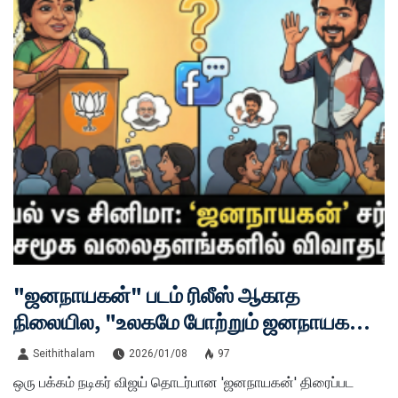
"ஜனநாயகன்" படம் ரிலீஸ் ஆகாத
நிலையில, "உலகமே போற்றும் ஜனநாயகன்
மோடி தான்!" - தமிழிசை சொன்ன அந்த
Seithithalam
2026/01/08
97
ஒரு வார்த்தை! விஜய் ரசிகர்களுக்குள்
ஒரு பக்கம் நடிகர் விஜய் தொடர்பான 'ஜனநாயகன்' திரைப்பட