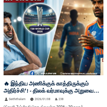
🔥 இந்திய அணிக்குக் காத்திருக்கும்
அதிர்ச்சி'! - திலக் வர்மாவுக்கு அறுவை
சிகிச்சை! - டி20 உலகக் கோப்பையில்
Seithithalam
2026/01/08
238
ஆடுவது சந்தேகம்?
பிப்ரவரி 7-ம் தேதி தொடங்கவுள்ள 2026 டி20 உலகக்