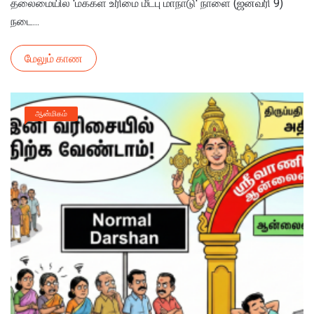
தலைமையில் 'மக்கள் உரிமை மீட்பு மாநாடு' நாளை (ஜனவரி 9)
நடை...
மேலும் காண
ஆன்மிகம்