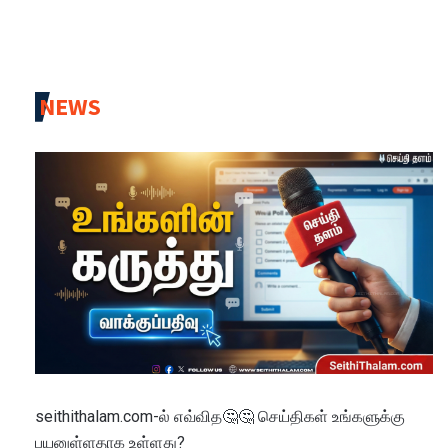
NEWS
seithithalam.com-ல் எவ்வித🤔🤔 செய்திகள் உங்களுக்கு
பயனுள்ளதாக உள்ளது?