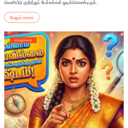
பரபரப்பு!
வெளியீடு குறித்துப் பேச்சுக்கள் ஓடிக்கொண்டிருக்...
மேலும் காண
பொது செய்தி