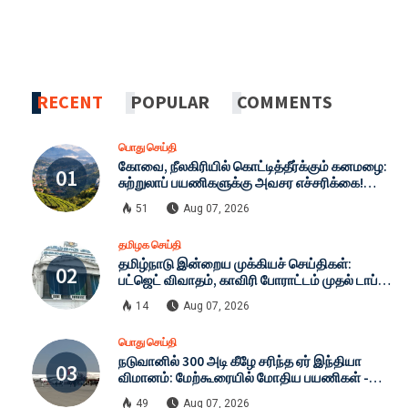
RECENT
POPULAR
COMMENTS
பொது செய்தி
கோவை, நீலகிரியில் கொட்டித்தீர்க்கும் கனமழை:
சுற்றுலாப் பயணிகளுக்கு அவசர எச்சரிக்கை!
நிலச்சரிவு அபாயத்தால் கட்டுப்பாடுகள்
51
Aug 07, 2026
தீவிரமாக்கம்!
தமிழக செய்தி
தமிழ்நாடு இன்றைய முக்கியச் செய்திகள்:
பட்ஜெட் விவாதம், காவிரி போராட்டம் முதல் டாப்
25 தலைப்புகள்!
14
Aug 07, 2026
பொது செய்தி
நடுவானில் 300 அடி கீழே சரிந்த ஏர் இந்தியா
விமானம்: மேற்கூரையில் மோதிய பயணிகள் -
பதறவைக்கும் முழு விவரம்
49
Aug 07, 2026