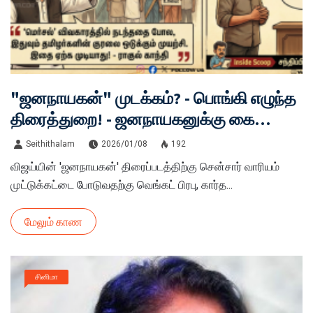
"ஜனநாயகன்" முடக்கம்? - பொங்கி எழுந்த
திரைத்துறை! - ஜனநாயகனுக்கு கை
கொடுக்கும் காங்கிரஸ்!
Seithithalam
2026/01/08
192
விஜய்யின் 'ஜனநாயகன்' திரைப்படத்திற்கு சென்சார் வாரியம்
முட்டுக்கட்டை போடுவதற்கு வெங்கட் பிரபு, கார்த...
மேலும் காண
சினிமா