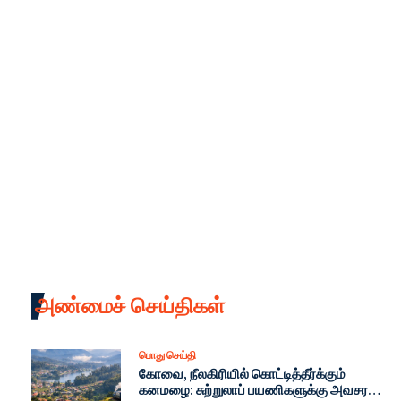
அண்மைச் செய்திகள்
பொது செய்தி
கோவை, நீலகிரியில் கொட்டித்தீர்க்கும்
கனமழை: சுற்றுலாப் பயணிகளுக்கு அவசர