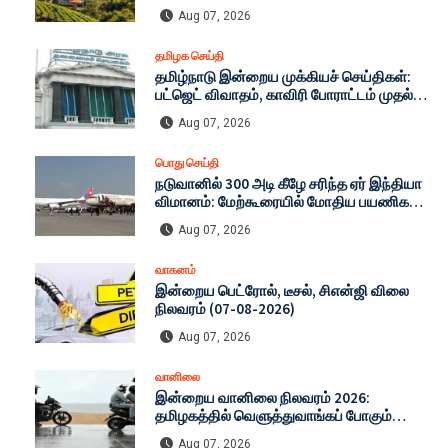
எச்சரிக்கை! நிலச்சரிவு அபாயத்தால்
Aug 07, 2026
கட்டுப்பாடுகள் தீவிரமாக்கம்!
தமிழக செய்தி
தமிழ்நாடு இன்றைய முக்கியச் செய்திகள்:
பட்ஜெட் விவாதம், காவிரி போராட்டம் முதல்
டாப் 25 தலைப்புகள்!
Aug 07, 2026
பொது செய்தி
நடுவானில் 300 அடி கீழே சரிந்த ஏர் இந்தியா
விமானம்: மேற்கூரையில் மோதிய பயணிகள் -
பதறவைக்கும் முழு விவரம்
Aug 07, 2026
வாகனம்
இன்றைய பெட்ரோல், டீசல், சிஎன்ஜி விலை
நிலவரம் (07-08-2026)
Aug 07, 2026
வானிலை
இன்றைய வானிலை நிலவரம் 2026:
தமிழகத்தில் வெளுத்துவாங்கப் போகும்
கனமழை! சென்னை முதல் டெல்லி வரை முழு
Aug 07, 2026