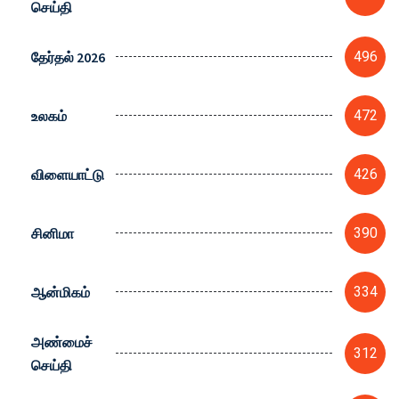
செய்தி
தேர்தல் 2026
496
உலகம்
472
விளையாட்டு
426
சினிமா
390
ஆன்மிகம்
334
அண்மைச்
312
செய்தி