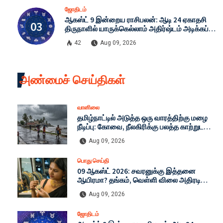
ஜோதிடம்
ஆகஸ்ட் 9 இன்றைய ராசிபலன்: ஆடி 24 ஏகாதசி
திருநாளில் யாருக்கெல்லாம் அதிர்ஷ்டம் அடிக்கப்
போகிறது?
42
Aug 09, 2026
அண்மைச் செய்திகள்
வானிலை
தமிழ்நாட்டில் அடுத்த ஒரு வாரத்திற்கு மழை
நீடிப்பு: கோவை, நீலகிரிக்கு பலத்த காற்றுடன்
கனமழை எச்சரிக்கை - இன்றைய முழு
Aug 09, 2026
வானிலை நிலவரம்!
பொது செய்தி
09 ஆகஸ்ட் 2026: சவரனுக்கு இத்தனை
ஆயிரமா? தங்கம், வெள்ளி விலை அதிரடி
மாற்றம்! இன்றைய முழு நிலவரம்!
Aug 09, 2026
ஜோதிடம்