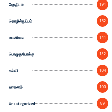
ஜோதிடம்
191
தொழில்நுட்பம்
152
வானிலை
141
பொழுதுபோக்கு
132
கல்வி
104
வாகனம்
100
Uncategorized
89