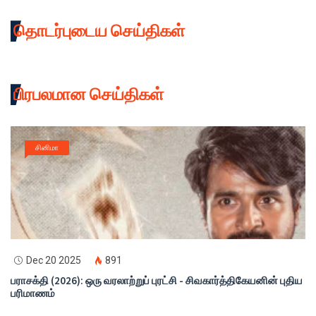
தொடர்புடைய செய்திகள்
பிரபலமான செய்திகள்
சினிமா
Dec 20 2025
891
பராசக்தி (2026): ஒரு வரலாற்றுப் புரட்சி - சிவகார்த்திகேயனின் புதிய
பரிமாணம்