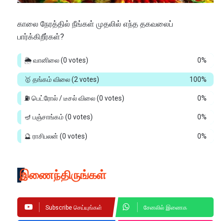
காலை நேரத்தில் நீங்கள் முதலில் எந்த தகவலைப்
பார்க்கிறீர்கள்?
🌦️ வானிலை
(0 votes)
0%
🥇 தங்கம் விலை
(2 votes)
100%
⛽ பெட்ரோல் / டீசல் விலை
(0 votes)
0%
🪔 பஞ்சாங்கம்
(0 votes)
0%
🔮 ராசிபலன்
(0 votes)
0%
இணைந்திருங்கள்
Subscribe செய்யுங்கள்
சேனலில் இணைக