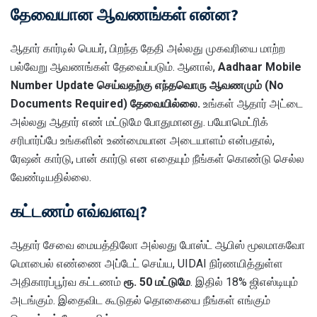
தேவையான ஆவணங்கள் என்ன?
ஆதார் கார்டில் பெயர், பிறந்த தேதி அல்லது முகவரியை மாற்ற
பல்வேறு ஆவணங்கள் தேவைப்படும். ஆனால்,
Aadhaar Mobile
Number Update செய்வதற்கு எந்தவொரு ஆவணமும் (No
Documents Required) தேவையில்லை.
உங்கள் ஆதார் அட்டை
அல்லது ஆதார் எண் மட்டுமே போதுமானது. பயோமெட்ரிக்
சரிபார்ப்பே உங்களின் உண்மையான அடையாளம் என்பதால்,
ரேஷன் கார்டு, பான் கார்டு என எதையும் நீங்கள் கொண்டு செல்ல
வேண்டியதில்லை.
கட்டணம் எவ்வளவு?
ஆதார் சேவை மையத்திலோ அல்லது போஸ்ட் ஆபிஸ் மூலமாகவோ
மொபைல் எண்ணை அப்டேட் செய்ய, UIDAI நிர்ணயித்துள்ள
அதிகாரப்பூர்வ கட்டணம்
ரூ. 50 மட்டுமே
. இதில் 18% ஜிஎஸ்டியும்
அடங்கும். இதைவிட கூடுதல் தொகையை நீங்கள் எங்கும்