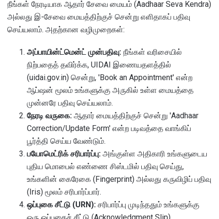
நீங்கள் நேரடியாக ஆதார் சேவை மையம் (Aadhaar Seva Kendra)
அல்லது இ-சேவை மையத்திற்குச் சென்று எளிதாகப் பதிவு
செய்யலாம். அதற்கான வழிமுறைகள்:
அப்பாயின்ட்மென்ட் முன்பதிவு:
நீங்கள் வரிசையில்
நிற்பதைத் தவிர்க்க, UIDAI இணையதளத்தில்
(uidai.gov.in) சென்று, 'Book an Appointment' என்ற
ஆப்ஷன் மூலம் உங்களுக்கு அருகில் உள்ள மையத்தை
முன்னரே பதிவு செய்யலாம்.
நேரடி வருகை:
ஆதார் மையத்திற்குச் சென்று 'Aadhaar
Correction/Update Form' என்ற படிவத்தை வாங்கிப்
பூர்த்தி செய்ய வேண்டும்.
பயோமெட்ரிக் சரிபார்ப்பு:
அங்குள்ள அதிகாரி உங்களுடைய
புதிய மொபைல் எண்ணை சிஸ்டமில் பதிவு செய்து,
உங்களின் கைரேகை (Fingerprint) அல்லது கருவிழிப் பதிவு
(Iris) மூலம் சரிபார்ப்பார்.
ஒப்புகை சீட்டு (URN):
சரிபார்ப்பு முடிந்ததும் உங்களுக்கு
ஒரு ஒப்புகைச் சீட்டு (Acknowledgment Slip)