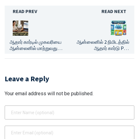
READ PREV
READ NEXT
ஆதார் கார்டில் முகவரியை
ஆன்லைனில் 2 நிமிடத்தில்
ஆன்லைனில் மாற்றுவது
ஆதார் கார்டு PDF
எப்படி? 2026-ன் புதிய
டவுன்லோட் செய்வது
விதிமுறைகள் மற்றும் முழு
எப்படி? பாஸ்வேர்ட் மற்றும்
வழிகாட்டி!
பிரிண்ட் எடுக்கும் எளிய
வழிமுறைகள்!
Leave a Reply
Your email address will not be published.