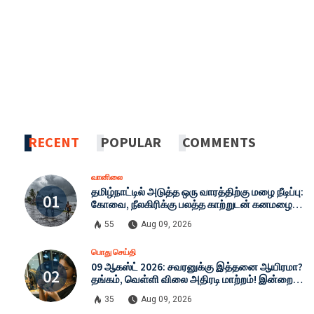
RECENT
POPULAR
COMMENTS
வானிலை
தமிழ்நாட்டில் அடுத்த ஒரு வாரத்திற்கு மழை நீடிப்பு:
கோவை, நீலகிரிக்கு பலத்த காற்றுடன் கனமழை
எச்சரிக்கை - இன்றைய முழு வானிலை நிலவரம்!
55
Aug 09, 2026
பொது செய்தி
09 ஆகஸ்ட் 2026: சவரனுக்கு இத்தனை ஆயிரமா?
தங்கம், வெள்ளி விலை அதிரடி மாற்றம்! இன்றைய
முழு நிலவரம்!
35
Aug 09, 2026