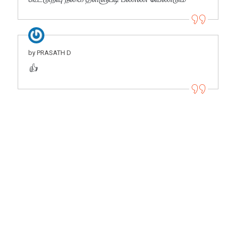
by PRASATH D
👍