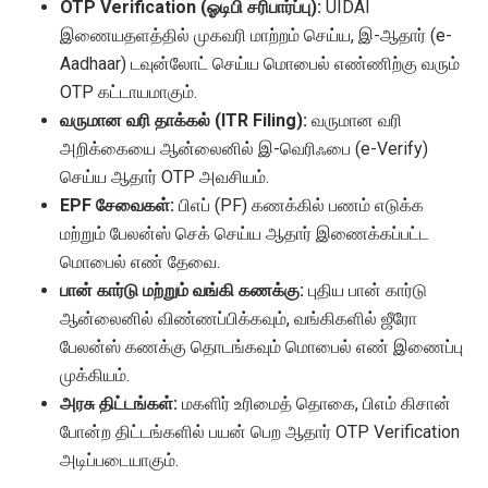
OTP Verification (ஓடிபி சரிபார்ப்பு):
UIDAI
இணையதளத்தில் முகவரி மாற்றம் செய்ய, இ-ஆதார் (e-
Aadhaar) டவுன்லோட் செய்ய மொபைல் எண்ணிற்கு வரும்
OTP கட்டாயமாகும்.
வருமான வரி தாக்கல் (ITR Filing):
வருமான வரி
அறிக்கையை ஆன்லைனில் இ-வெரிஃபை (e-Verify)
செய்ய ஆதார் OTP அவசியம்.
EPF சேவைகள்:
பிஎப் (PF) கணக்கில் பணம் எடுக்க
மற்றும் பேலன்ஸ் செக் செய்ய ஆதார் இணைக்கப்பட்ட
மொபைல் எண் தேவை.
பான் கார்டு மற்றும் வங்கி கணக்கு:
புதிய பான் கார்டு
ஆன்லைனில் விண்ணப்பிக்கவும், வங்கிகளில் ஜீரோ
பேலன்ஸ் கணக்கு தொடங்கவும் மொபைல் எண் இணைப்பு
முக்கியம்.
அரசு திட்டங்கள்:
மகளிர் உரிமைத் தொகை, பிஎம் கிசான்
போன்ற திட்டங்களில் பயன் பெற ஆதார் OTP Verification
அடிப்படையாகும்.