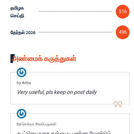
தமிழக
516
செய்தி
தேர்தல் 2026
496
அண்மைக் கருத்துகள்
by Anbu
Very useful, pls keep on post daily
by செல்வா சிவபெருமாள்
கூட்டுறவு நகை தள்ளுபடி பண்ண வேண்டும்