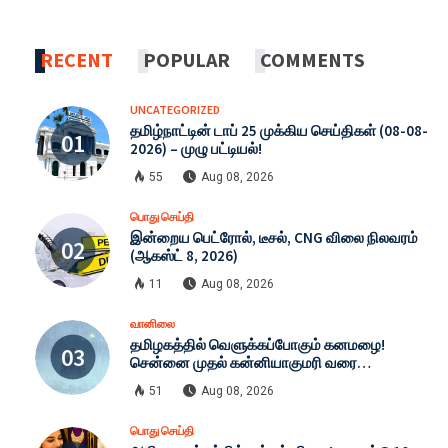
RECENT
POPULAR
COMMENTS
UNCATEGORIZED
தமிழ்நாட்டின் டாப் 25 முக்கிய செய்திகள் (08-08-
2026) – முழு பட்டியல்!
55
Aug 08, 2026
பொது செய்தி
இன்றைய பெட்ரோல், டீசல், CNG விலை நிலவரம்
(ஆகஸ்ட் 8, 2026)
11
Aug 08, 2026
வானிலை
தமிழகத்தில் வெளுக்கப்போகும் கனமழை!
சென்னை முதல் கன்னியாகுமரி வரை
எச்சரிக்கை: இன்றைய முழு வானிலை நிலவரம்
51
Aug 08, 2026
(08-08-2026)
பொது செய்தி