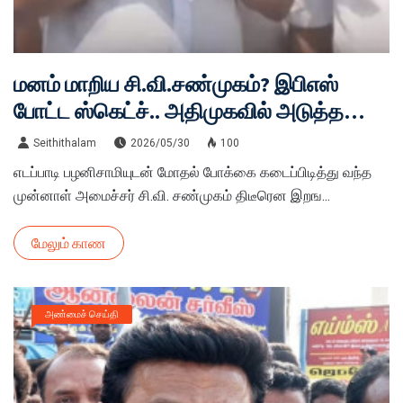
மனம் மாறிய சி.வி.சண்முகம்? இபிஎஸ்
போட்ட ஸ்கெட்ச்.. அதிமுகவில் அடுத்த
அதிரடி திருப்பம்!
Seithithalam
2026/05/30
100
எடப்பாடி பழனிசாமியுடன் மோதல் போக்கை கடைப்பிடித்து வந்த
முன்னாள் அமைச்சர் சி.வி. சண்முகம் திடீரென இறங...
மேலும் காண
அண்மைச் செய்தி