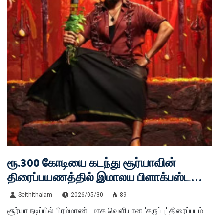
ரூ.300 கோடியை கடந்து சூர்யாவின்
திரைப்பயணத்தில் இமாலய பிளாக்பஸ்டராக
மாறிய 'கருப்பு'!
Seithithalam
2026/05/30
89
சூர்யா நடிப்பில் பிரம்மாண்டமாக வெளியான 'கருப்பு' திரைப்படம்