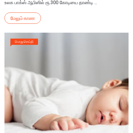
உலக பாக்ஸ் ஆபிஸில் ரூ.300 கோடியை தாண்டி ...
மேலும் காண
பொது செய்தி