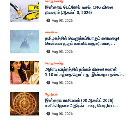
பொது செய்தி
இன்றைய பெட்ரோல், டீசல், CNG விலை
நிலவரம் (ஆகஸ்ட் 8, 2026)
Aug 08, 2026
வானிலை
தமிழகத்தில் வெளுக்கப்போகும் கனமழை!
சென்னை முதல் கன்னியாகுமரி வரை
எச்சரிக்கை: இன்றைய முழு வானிலை
Aug 08, 2026
நிலவரம் (08-08-2026)
பொது செய்தி
அதிரடி மாற்றத்தில் தங்கம் விலை! சவரன்
₹1.10 லட்சத்தை தொட்டது: இன்றைய தங்கம்
மற்றும் வெள்ளி விலை முழு விபரம் (08-08-
Aug 08, 2026
2026)
ஜோதிடம்
இன்றைய ராசிபலன் (08 ஆகஸ்ட் 2026):
சனிக்கிழமை அதிர்ஷ்ட மழை பொழியப்
போகும் ராசிகள் எவை? முழு விவரம்!
Aug 08, 2026