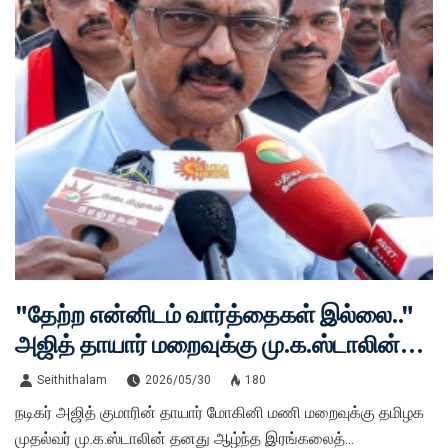
"தேற்ற என்னிடம் வார்த்தைகள் இல்லை.."
அஜித் தாயார் மறைவுக்கு மு.க.ஸ்டாலின்
இரங்கல்!
Seithithalam
2026/05/30
180
நடிகர் அஜித் குமாரின் தாயார் மோகினி மணி மறைவுக்கு தமிழக
முதல்வர் மு.க.ஸ்டாலின் தனது ஆழ்ந்த இரங்கலைத்...