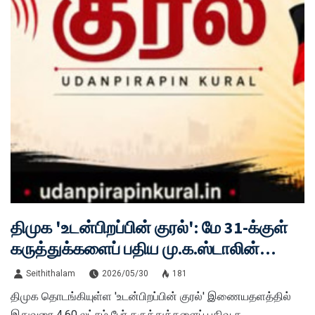
திமுக 'உடன்பிறப்பின் குரல்': மே 31-க்குள்
கருத்துக்களைப் பதிய மு.க.ஸ்டாலின்
அழைப்பு | செய்தித்தளம்.காம்
Seithithalam
2026/05/30
181
திமுக தொடங்கியுள்ள 'உடன்பிறப்பின் குரல்' இணையதளத்தில்
இதுவரை 4.60 லட்சம் பேர் கருத்துக்களைப் பதிவு ச...