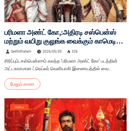
பரிமளா அண்ட் கோ,:அதிரடி சஸ்பென்ஸ்
மற்றும் வயிறு குலுங்க வைக்கும் காமெடி
நிறைந்த கொலை விசாரணை!
Seithithalam
2026/05/30
326
சிரிப்பும், சஸ்பென்ஸும் கலந்த 'பரிமளா அண்ட் கோ' படத்தின்
அட்டகாசமான ட்ரெய்லர் வெளியாகி இணையத்தில் வை...
மேலும் காண
சினிமா