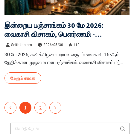
இன்றைய பஞ்சாங்கம் 30 மே 2026:
வைகாசி விசாகம், பௌர்ணமி -
சுபமுகூர்த்த நேரங்கள் பலன்கள்!
Seithithalam
2026/05/30
110
30 மே 2026, சனிக்கிழமை பராபவ வருடம் வைகாசி 16-ஆம்
தேதிக்கான முழுமையான பஞ்சாங்கம். வைகாசி விசாகம் மற்...
மேலும் காண
1
2