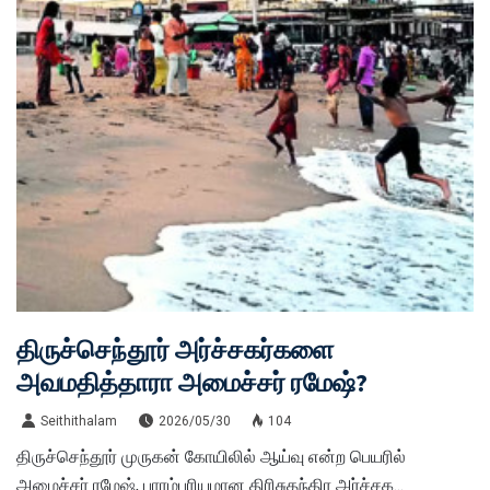
திருச்செந்தூர் அர்ச்சகர்களை
அவமதித்தாரா அமைச்சர் ரமேஷ்?
Seithithalam
2026/05/30
104
திருச்செந்தூர் முருகன் கோயிலில் ஆய்வு என்ற பெயரில்
அமைச்சர் ரமேஷ், பாரம்பரியமான திரிசுதந்திர அர்ச்சக...