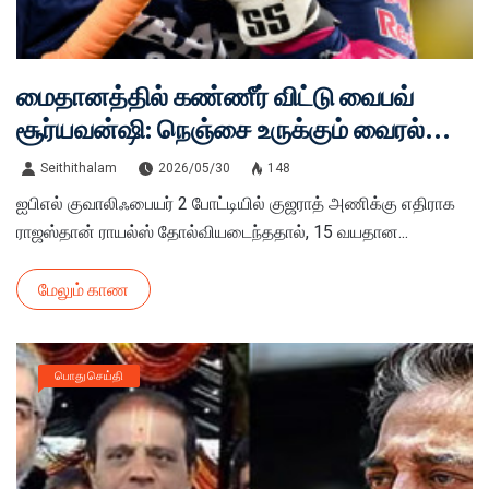
மைதானத்தில் கண்ணீர் விட்டு வைபவ்
சூர்யவன்ஷி: நெஞ்சை உருக்கும் வைரல்
வீடியோ!
Seithithalam
2026/05/30
148
ஐபிஎல் குவாலிஃபையர் 2 போட்டியில் குஜராத் அணிக்கு எதிராக
ராஜஸ்தான் ராயல்ஸ் தோல்வியடைந்ததால், 15 வயதான...
மேலும் காண
பொது செய்தி