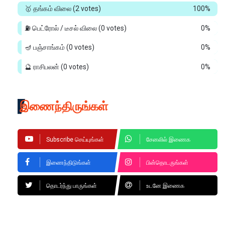
🥇 தங்கம் விலை
(2 votes)
100%
⛽ பெட்ரோல் / டீசல் விலை
(0 votes)
0%
🪔 பஞ்சாங்கம்
(0 votes)
0%
🔮 ராசிபலன்
(0 votes)
0%
இணைந்திருங்கள்
Subscribe செய்யுங்கள்
சேனலில் இணைக
இணைந்திடுங்கள்
பின்தொடருங்கள்
தொடர்ந்து பாருங்கள்
உடனே இணைக