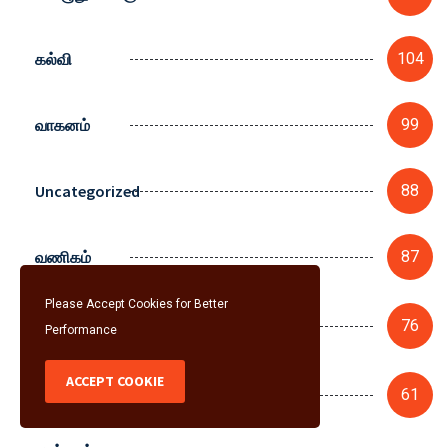
கல்வி
104
வாகனம்
99
Uncategorized
88
வணிகம்
87
Please Accept Cookies for Better
வாழ்க்கை
76
Performance
முறை
ACCEPT COOKIE
மருத்துவம்
61