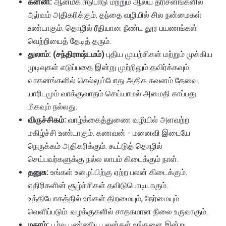
கன்னி:
ஆன்மீக ஈடுபாடு மற்றும் ஆலய தரிசனங்களில்
ஆர்வம் அதிகரிக்கும். தந்தை வழியில் சில நன்மைகள்
உண்டாகும். தொழில் ரீதியான நீண்ட தூர பயணங்கள்
வெற்றியைத் தேடித் தரும்.
துலாம்:
(சந்திராஷ்டமம்)
புதிய முயற்சிகள் மற்றும் முக்கிய
முடிவுகள் எடுப்பதை இன்று முற்றிலும் தவிர்க்கவும்.
வாகனங்களில் செல்லும்போது அதிக கவனம் தேவை.
யாரிடமும் வாக்குவாதம் செய்யாமல் அமைதி காப்பது
மிகவும் நல்லது.
விருச்சிகம்:
வாழ்க்கைத்துணை வழியில் அளவற்ற
மகிழ்ச்சி உண்டாகும். கணவன் - மனைவி இடையே
நெருக்கம் அதிகரிக்கும். கூட்டுத் தொழில்
செய்பவர்களுக்கு நல்ல லாபம் கிடைக்கும் நாள்.
தனுசு:
உங்கள் உழைப்பிற்கு ஏற்ற பலன் கிடைக்கும்.
எதிரிகளின் சூழ்ச்சிகள் தவிடுபொடியாகும்.
உத்தியோகத்தில் உங்கள் திறமையும், நேர்மையும்
வெளிப்படும். வழக்குகளில் சாதகமான நிலை உருவாகும்.
மகரம்:
பூர்வ புண்ணிய பலன்கள் உங்களை இன்று