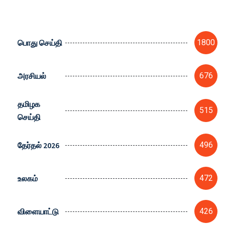
பொது செய்தி
1800
அரசியல்
676
தமிழக
515
செய்தி
தேர்தல் 2026
496
உலகம்
472
விளையாட்டு
426