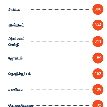
சினிமா
390
ஆன்மிகம்
334
அண்மைச்
311
செய்தி
ஜோதிடம்
189
தொழில்நுட்பம்
152
வானிலை
139
பொழுதுபோக்கு
132