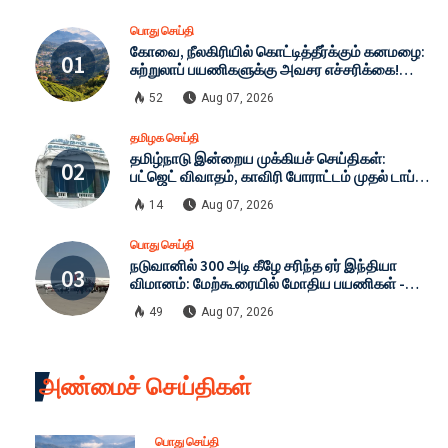
பொது செய்தி
கோவை, நீலகிரியில் கொட்டித்தீர்க்கும் கனமழை:
சுற்றுலாப் பயணிகளுக்கு அவசர எச்சரிக்கை!
நிலச்சரிவு அபாயத்தால் கட்டுப்பாடுகள்
52
Aug 07, 2026
தீவிரமாக்கம்!
தமிழக செய்தி
தமிழ்நாடு இன்றைய முக்கியச் செய்திகள்:
பட்ஜெட் விவாதம், காவிரி போராட்டம் முதல் டாப்
25 தலைப்புகள்!
14
Aug 07, 2026
பொது செய்தி
நடுவானில் 300 அடி கீழே சரிந்த ஏர் இந்தியா
விமானம்: மேற்கூரையில் மோதிய பயணிகள் -
பதறவைக்கும் முழு விவரம்
49
Aug 07, 2026
அண்மைச் செய்திகள்
பொது செய்தி