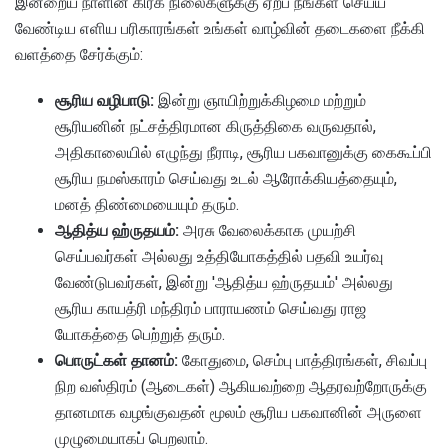
இன்றைய நாளின் கிரக நிலைகளுக்கு ஏற்ப நீங்கள் செய்ய
வேண்டிய எளிய பரிகாரங்கள் உங்கள் வாழ்வின் தடைகளை நீக்கி
வளத்தை சேர்க்கும்:
சூரிய வழிபாடு:
இன்று ஞாயிற்றுக்கிழமை மற்றும்
சூரியனின் நட்சத்திரமான கிருத்திகை வருவதால்,
அதிகாலையில் எழுந்து நீராடி, சூரிய பகவானுக்கு கைகூப்பி
சூரிய நமஸ்காரம் செய்வது உடல் ஆரோக்கியத்தையும்,
மனத் திண்மையையும் தரும்.
ஆதித்ய ஹ்ருதயம்:
அரசு வேலைக்காக முயற்சி
செய்பவர்கள் அல்லது உத்தியோகத்தில் பதவி உயர்வு
வேண்டுபவர்கள், இன்று 'ஆதித்ய ஹ்ருதயம்' அல்லது
சூரிய காயத்ரி மந்திரம் பாராயணம் செய்வது ராஜ
யோகத்தை பெற்றுத் தரும்.
பொருட்கள் தானம்:
கோதுமை, செம்பு பாத்திரங்கள், சிவப்பு
நிற வஸ்திரம் (ஆடைகள்) ஆகியவற்றை ஆதரவற்றோருக்கு
தானமாக வழங்குவதன் மூலம் சூரிய பகவானின் அருளை
முழுமையாகப் பெறலாம்.