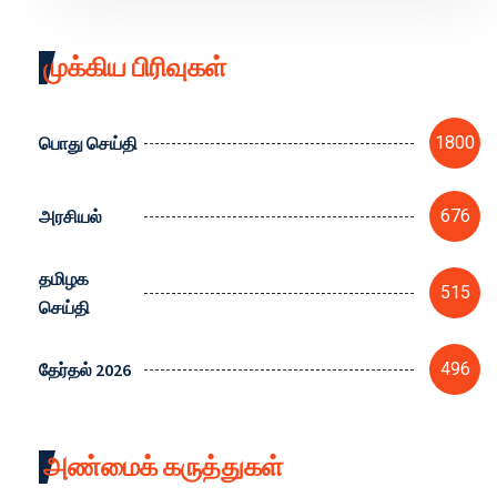
முக்கிய பிரிவுகள்
பொது செய்தி
1800
அரசியல்
676
தமிழக
515
செய்தி
தேர்தல் 2026
496
அண்மைக் கருத்துகள்