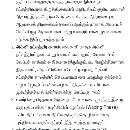
சூரிய பகவானுக்கு உகந்த நாளாகும். இன்றைய
நட்சத்திரமான கிருத்திகையின் அதிபதியும் சூரிய பகவான்
ஆவார். இந்த அபூர்வ சேர்க்கை மிகுந்த ஆற்றலையும்,
ஆளுமைத் திறனையும் வெளிப்படுத்தும் நாளாக அமையச்
செய்கிறது. நேர்மையான மற்றும் தைரியமான முடிவுகளை
எடுக்க இன்று உகந்த நாள்.
அக்னி நட்சத்திர காலம்:
வைகாசி மாதம் அக்னி
நட்சத்திரம் நடைபெறும் காலம் என்பதால், கோடையின்
வெப்பத் தாக்கம் அதிகமாக இருக்கும். சுப நிகழ்ச்சிகளான
திருமணம், கிரகப்பிரவேசம் போன்றவற்றை அக்னி
நட்சத்திர காலத்தில் செய்யலாமா என பலருக்கு சந்தேகம்
எழும். ஜோதிடர்களின் வழிகாட்டுதலின்படி சரியான
முகூர்த்தத்தை தேர்ந்தெடுத்து செய்வது நலம்.
வளர்பிறை பிரதமை:
நேற்றைய அமாவாசை முடிந்து, இன்று
ஒரு புதிய சந்திர சுழற்சியின் ஆரம்பம் (Waxing Phase).
புதிய திட்டங்களை தீட்டுவதற்கும், தொழில் சார்ந்த
யுக்திகளை வகுப்பதற்கும் இது சிறந்த நாளாகும்.
சந்திரனின் நிலை:
சந்திரன் இன்று ரிஷப ராசியில்