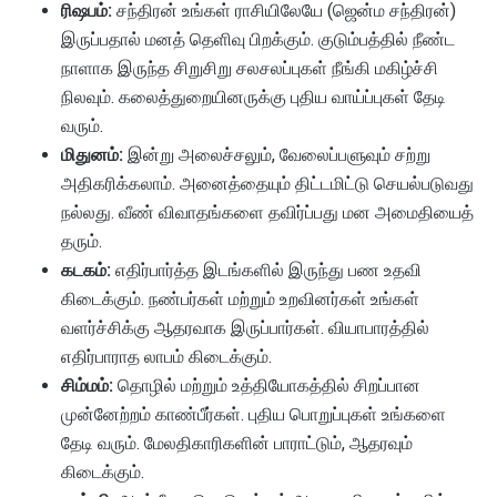
ரிஷபம்:
சந்திரன் உங்கள் ராசியிலேயே (ஜென்ம சந்திரன்)
இருப்பதால் மனத் தெளிவு பிறக்கும். குடும்பத்தில் நீண்ட
நாளாக இருந்த சிறுசிறு சலசலப்புகள் நீங்கி மகிழ்ச்சி
நிலவும். கலைத்துறையினருக்கு புதிய வாய்ப்புகள் தேடி
வரும்.
மிதுனம்:
இன்று அலைச்சலும், வேலைப்பளுவும் சற்று
அதிகரிக்கலாம். அனைத்தையும் திட்டமிட்டு செயல்படுவது
நல்லது. வீண் விவாதங்களை தவிர்ப்பது மன அமைதியைத்
தரும்.
கடகம்:
எதிர்பார்த்த இடங்களில் இருந்து பண உதவி
கிடைக்கும். நண்பர்கள் மற்றும் உறவினர்கள் உங்கள்
வளர்ச்சிக்கு ஆதரவாக இருப்பார்கள். வியாபாரத்தில்
எதிர்பாராத லாபம் கிடைக்கும்.
சிம்மம்:
தொழில் மற்றும் உத்தியோகத்தில் சிறப்பான
முன்னேற்றம் காண்பீர்கள். புதிய பொறுப்புகள் உங்களை
தேடி வரும். மேலதிகாரிகளின் பாராட்டும், ஆதரவும்
கிடைக்கும்.