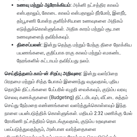
உணவு மற்றும் ஆரோக்கியம்:
அக்னி நட்சத்திர காலம்
என்பதாலும், கோடை காலம் என்பதாலும் நீர்மோர், இளநீர்,
தர்பூசணி போன்ற குளிர்ச்சியான உணவுகளை அதிகம்
எடுத்துக்கொள்ளுங்கள். அதிக காரம் மற்றும் சூடான
உணவுகளைத் தவிர்க்கவும்.
திசைப்பலன்:
இன்று தெற்கு மற்றும் மேற்கு திசை நோக்கிய
பயணங்களை, குறிப்பாக ராகு காலம் மற்றும் எமகண்ட
நேரங்களில் கட்டாயம் தவிர்ப்பது நலம்.
செய்தித்தளம்.காம்-ன் சிறப்பு அறிவுரை:
இன்று வளர்பிறை
பிரதமை மற்றும் சித்த யோகம் இணைந்து வருவதால், புதிய
தொழில் திட்டங்களை பேப்பரில் எழுதி வைக்கவும், குடும்ப வரவு
செலவு கணக்குகளை (Budgeting) திட்டமிடவும், வீட்டை சுத்தம்
செய்து நேர்மறை எண்ணங்களை வளர்த்துக்கொள்ளவும் இந்த
நாளை பயன்படுத்திக் கொள்ளுங்கள். மதியம் 2:32 மணிக்கு மேல்
ரோகிணி நட்சத்திரம் தொடங்குவதால், குடும்ப உறவுகளை
பலப்படுத்துவதற்கும், அன்பான வார்த்தைகளை