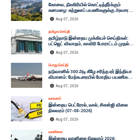
கோவை, நீலகிரியில் கொட்டித்தீர்க்கும்
கனமழை: சுற்றுலாப் பயணிகளுக்கு அவசர
எச்சரிக்கை! நிலச்சரிவு அபாயத்தால்
Aug 07, 2026
கட்டுப்பாடுகள் தீவிரமாக்கம்!
தமிழக செய்தி
தமிழ்நாடு இன்றைய முக்கியச் செய்திகள்:
பட்ஜெட் விவாதம், காவிரி போராட்டம் முதல்
டாப் 25 தலைப்புகள்!
Aug 07, 2026
பொது செய்தி
நடுவானில் 300 அடி கீழே சரிந்த ஏர் இந்தியா
விமானம்: மேற்கூரையில் மோதிய பயணிகள் -
பதறவைக்கும் முழு விவரம்
Aug 07, 2026
வாகனம்
இன்றைய பெட்ரோல், டீசல், சிஎன்ஜி விலை
நிலவரம் (07-08-2026)
Aug 07, 2026
வானிலை
இன்றைய வானிலை நிலவரம் 2026: