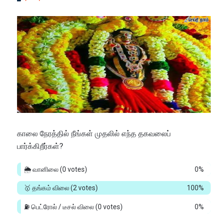
காலை நேரத்தில் நீங்கள் முதலில் எந்த தகவலைப்
பார்க்கிறீர்கள்?
🌦️ வானிலை
(0 votes)
0%
🥇 தங்கம் விலை
(2 votes)
100%
⛽ பெட்ரோல் / டீசல் விலை
(0 votes)
0%