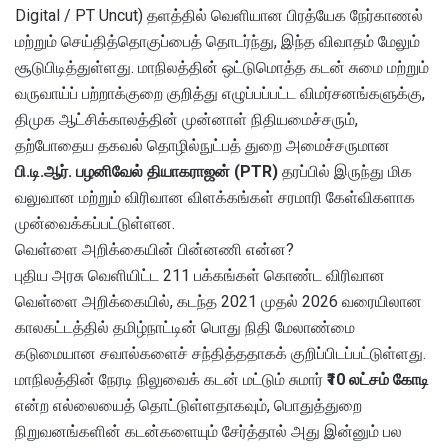
Digital / PT Uncut) தளத்தில் வெளியான பிரத்யேக நேர்காணல்
மற்றும் செய்தித்தொகுப்பைத் தொடர்ந்து, இந்த விவாதம் மேலும்
சூடுபிடித்துள்ளது. மாநிலத்தின் ஒட்டுமொத்த கடன் சுமை மற்றும்
வருவாய்ப் பற்றாக்குறை குறித்து எழுப்பப்பட்ட விமர்சனங்களுக்கு,
திமுக ஆட்சிக்காலத்தின் முன்னாள் நிதியமைச்சரும்,
தற்போதைய தகவல் தொழில்நுட்பத் துறை அமைச்சருமான
பி.டி.ஆர். பழனிவேல் தியாகராஜன் (PTR)
தரப்பில் இருந்து மிக
வலுவான மற்றும் விரிவான விளக்கங்கள் சரமாரி கேள்விகளாக
முன்வைக்கப்பட்டுள்ளன.
வெள்ளை அறிக்கையின் பின்னணி என்ன?
புதிய அரசு வெளியிட்ட 211 பக்கங்கள் கொண்ட விரிவான
வெள்ளை அறிக்கையில், கடந்த 2021 முதல் 2026 வரையிலான
காலகட்டத்தில் தமிழ்நாட்டின் பொது நிதி மேலாண்மை
கடுமையான சவால்களைச் சந்தித்ததாகக் குறிப்பிடப்பட்டுள்ளது.
மாநிலத்தின் நேரடி நிலுவைக் கடன் மட்டும் சுமார்
₹10 லட்சம் கோடி
என்ற எல்லையைத் தொட்டுள்ளதாகவும், பொதுத்துறை
நிறுவனங்களின் கடன்களையும் சேர்த்தால் அது இன்னும் பல