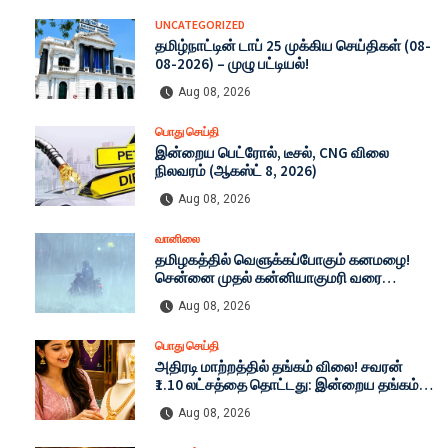
UNCATEGORIZED
தமிழ்நாட்டின் டாப் 25 முக்கிய செய்திகள் (08-
08-2026) – முழு பட்டியல்!
Aug 08, 2026
பொது செய்தி
இன்றைய பெட்ரோல், டீசல், CNG விலை
நிலவரம் (ஆகஸ்ட் 8, 2026)
Aug 08, 2026
வானிலை
தமிழகத்தில் வெளுக்கப்போகும் கனமழை!
சென்னை முதல் கன்னியாகுமரி வரை
எச்சரிக்கை: இன்றைய முழு வானிலை
Aug 08, 2026
நிலவரம் (08-08-2026)
பொது செய்தி
அதிரடி மாற்றத்தில் தங்கம் விலை! சவரன்
₹1.10 லட்சத்தை தொட்டது: இன்றைய தங்கம்
மற்றும் வெள்ளி விலை முழு விபரம் (08-08-
Aug 08, 2026
2026)