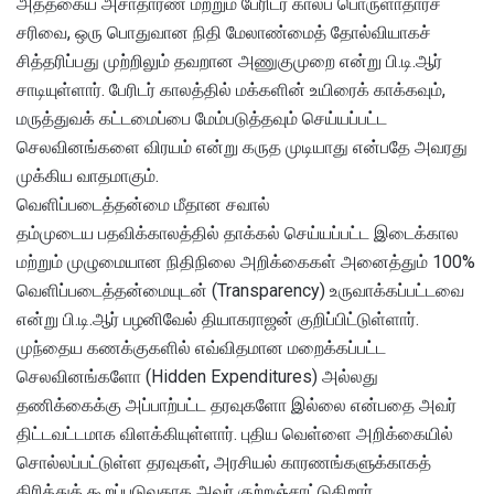
அத்தகைய அசாதாரண மற்றும் பேரிடர் காலப் பொருளாதாரச்
சரிவை, ஒரு பொதுவான நிதி மேலாண்மைத் தோல்வியாகச்
சித்தரிப்பது முற்றிலும் தவறான அணுகுமுறை என்று பி.டி.ஆர்
சாடியுள்ளார். பேரிடர் காலத்தில் மக்களின் உயிரைக் காக்கவும்,
மருத்துவக் கட்டமைப்பை மேம்படுத்தவும் செய்யப்பட்ட
செலவினங்களை விரயம் என்று கருத முடியாது என்பதே அவரது
முக்கிய வாதமாகும்.
வெளிப்படைத்தன்மை மீதான சவால்
தம்முடைய பதவிக்காலத்தில் தாக்கல் செய்யப்பட்ட இடைக்கால
மற்றும் முழுமையான நிதிநிலை அறிக்கைகள் அனைத்தும் 100%
வெளிப்படைத்தன்மையுடன் (Transparency) உருவாக்கப்பட்டவை
என்று பி.டி.ஆர் பழனிவேல் தியாகராஜன் குறிப்பிட்டுள்ளார்.
முந்தைய கணக்குகளில் எவ்விதமான மறைக்கப்பட்ட
செலவினங்களோ (Hidden Expenditures) அல்லது
தணிக்கைக்கு அப்பாற்பட்ட தரவுகளோ இல்லை என்பதை அவர்
திட்டவட்டமாக விளக்கியுள்ளார். புதிய வெள்ளை அறிக்கையில்
சொல்லப்பட்டுள்ள தரவுகள், அரசியல் காரணங்களுக்காகத்
திரித்துக் கூறப்படுவதாக அவர் குற்றஞ்சாட்டுகிறார்.