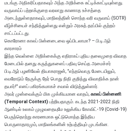
மடங்கு அதிகரிப்பதாகவும் அந்த அறிக்கை சுட்டிக்காட்டியுள்ளது.
வருவாய்ப் பற்றாக்குறை வரலாறு காணாத உச்சத்தை
அடைந்துள்ளதாகவும், மாநிலத்தின் சொந்த வரி வருவாய் (SOTR)
வீழ்ச்சியைச் சந்தித்துள்ளது என்றும் அரசுத் தரப்பில் குற்றம்
சாட்டப்பட்டது.
கொரோனா காலப் பின்னடைவை ஒப்பிடலாமா? – பி.டி.ஆர்
காரசாரம்
இந்த வெள்ளை அறிக்கைக்கு எதிராகப் புதிய தலைமுறை விவாத
மேடையில் தனது கருத்துகளைப் பதிவு செய்த அமைச்சர்
பி.டி.ஆர் பழனிவேல் தியாகராஜன், "எந்தவொரு மேடையிலும்,
எவரோடும் நேருக்கு நேர் பொது நிதி குறித்து விவாதிக்க நான்
தயார்!" எனப் பகிரங்கமாகச் சவால் விடுத்துள்ளார்.
அவர் முன்வைக்கும் மிக முக்கியமான வாதம்,
காலப் பின்னணி
(Temporal Context)
பற்றியதாகும். கடந்த 2021-2022 நிதி
ஆண்டில் உலகம் முழுவதையுமே உலுக்கிய கோவிட்-19 (Covid-19)
பெருந்தொற்று காரணமாக ஒட்டுமொத்த இந்திய
பொருளாதாரமும், மாநிலங்களின் உற்பத்தியும் முடங்கின.