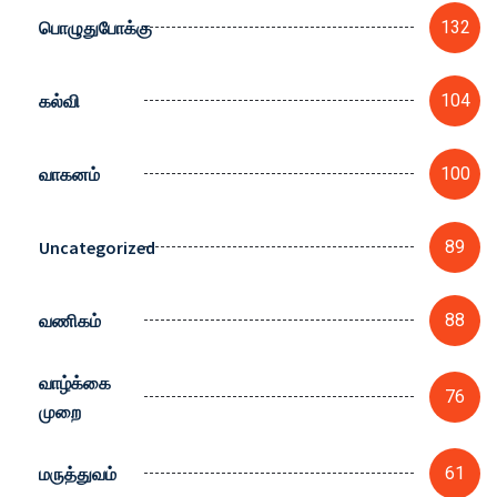
பொழுதுபோக்கு
132
கல்வி
104
வாகனம்
100
Uncategorized
89
வணிகம்
88
வாழ்க்கை
76
முறை
மருத்துவம்
61