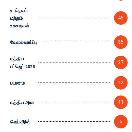
உடல்நலம்
மற்றும்
45
உணவுகள்
வேலைவாய்ப்பு
35
மத்திய
27
பட்ஜெட் 2026
பயணம்
12
மத்திய அரசு
11
வெப் சீரிஸ்
5