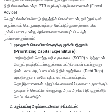
நிதி மேலாண்மைக்கு PTR வழங்கும் ஆலோசனைகள் (Fiscal
Advice)
வெறும் கேள்விகளோடு நிறுத்திக் கொள்ளாமல், தமிழ்நாட்டின்
வருங்காலப் பொருளாதாரத்தை மேம்படுத்துவதற்கான மிக
முக்கியமான மூன்று ஆலோசனைகளையும் பி.டி.ஆர்
முன்வைத்துள்ளார்:
மூலதனச் செலவினங்களுக்கு முக்கியத்துவம்
(Prioritizing Capital Expenditure):
மாநிலத்தின் சொந்த வரி வருவாயை (SOTR) உயர்த்தாமல்
வெறும் நலத்திட்டங்களுக்காக மட்டும் கடன் வாங்குவது
நீண்ட கால அடிப்படையில் நிதிச் சுழற்சியை (Debt Trap)
ஏற்படுத்தும். எனவே, புதிய உள்கட்டமைப்புகள்,
தொழிற்சாலைகள் மற்றும் வேலைவாய்ப்புகளை உருவாக்கும்
மூலதனச் செலவினங்களுக்கு அரசு அதிக நிதி ஒதுக்கீடு
செய்ய வேண்டும்.
பகுப்பாய்வு அடிப்படையிலான திட்டமிடல்: