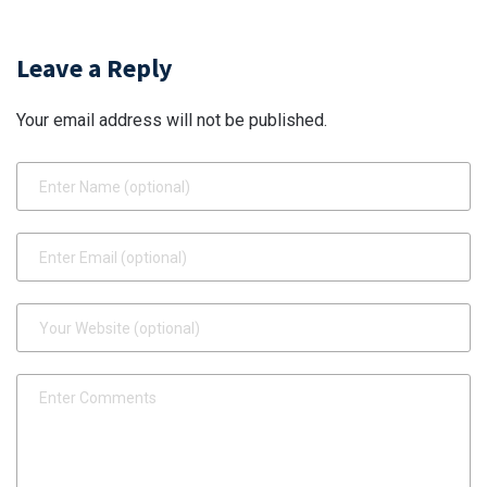
முடிவு" - கர்நாடக துணை
மிரட்டலால் கலிலியோ
முதல்வர் டி.கே.சிவகுமார்
தனது கொள்கையை
அதிரடி!
வாபஸ் பெற
Leave a Reply
நிர்பந்திக்கப்பட்ட வரலாற்று
துரோகம்!
Your email address will not be published.