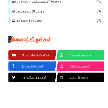
⛽ பெட்ரோல் / டீசல் விலை
(0 votes)
0%
🪔 பஞ்சாங்கம்
(0 votes)
0%
🔮 ராசிபலன்
(0 votes)
0%
இணைந்திருங்கள்
Subscribe செய்யுங்கள்
சேனலில் இணைக
இணைந்திடுங்கள்
பின்தொடருங்கள்
தொடர்ந்து பாருங்கள்
உடனே இணைக