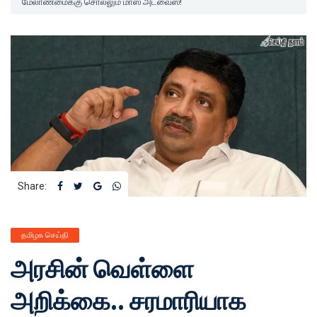
மேலாண்மைக்கு சொல்லும் மாஸ் அட்வைஸ்!
Share:
தமிழக செய்தி
அரசின் வெள்ளை
அறிக்கை.. சரமாரியாக