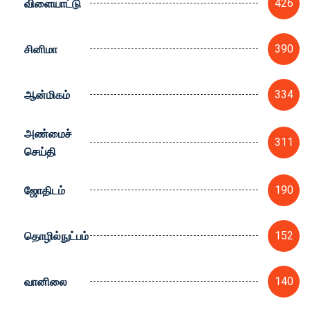
விளையாட்டு
426
சினிமா
390
ஆன்மிகம்
334
அண்மைச்
311
செய்தி
ஜோதிடம்
190
தொழில்நுட்பம்
152
வானிலை
140