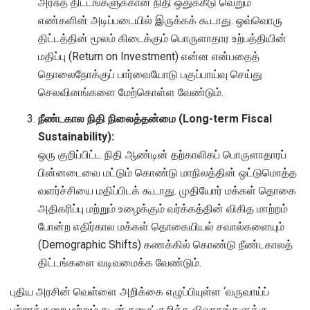
அரசுத் திட்டங்களுக்கான நிதி ஒதுக்கீடு வெறும்
எண்களின் அடிப்படையில் இருக்கக் கூடாது. ஒவ்வொரு
திட்டத்தின் மூலம் கிடைக்கும் பொருளாதார உற்பத்தியின்
மதிப்பு (Return on Investment) என்ன என்பதைத்
தொலைநோக்குப் பார்வையோடு பகுப்பாய்வு செய்து
செலவினங்களை மேற்கொள்ள வேண்டும்.
நீண்டகால நிதி நிலைத்தன்மை (Long-term Fiscal
Sustainability):
ஒரு குறிப்பிட்ட நிதி ஆண்டின் தற்காலிகப் பொருளாதாரப்
பின்னடைவை மட்டும் கொண்டு மாநிலத்தின் ஒட்டுமொத்த
வளர்ச்சியை மதிப்பிடக் கூடாது. முதியோர் மக்கள் தொகை
அதிகரிப்பு மற்றும் உழைக்கும் வர்க்கத்தின் விகித மாற்றம்
போன்ற எதிர்கால மக்கள் தொகையியல் சவால்களையும்
(Demographic Shifts) கணக்கில் கொண்டு நீண்டகாலத்
திட்டங்களை வடிவமைக்க வேண்டும்.
புதிய அரசின் வெள்ளை அறிக்கை எழுப்பியுள்ள ‘வருவாய்ப்
பற்றாக்குறை மற்றும் கடன் சுமை’ குறித்த விவாதங்களுக்கு,