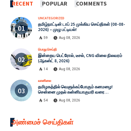
RECENT
POPULAR
COMMENTS
UNCATEGORIZED
தமிழ்நாட்டின் டாப் 25 முக்கிய செய்திகள் (08-08-
2026) – முழு பட்டியல்!
59
Aug 08, 2026
பொது செய்தி
இன்றைய பெட்ரோல், டீசல், CNG விலை நிலவரம்
(ஆகஸ்ட் 8, 2026)
14
Aug 08, 2026
வானிலை
தமிழகத்தில் வெளுக்கப்போகும் கனமழை!
சென்னை முதல் கன்னியாகுமரி வரை
எச்சரிக்கை: இன்றைய முழு வானிலை நிலவரம்
54
Aug 08, 2026
(08-08-2026)
அண்மைச் செய்திகள்