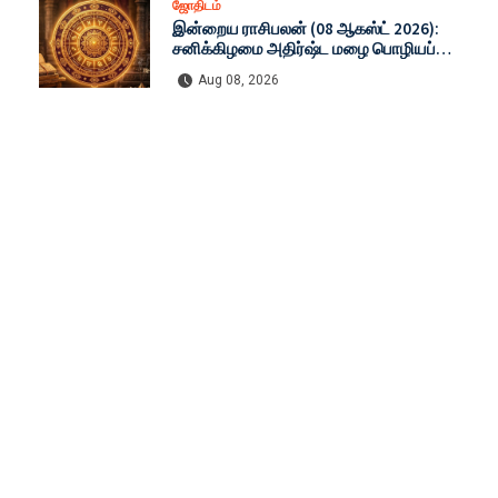
ஜோதிடம்
இன்றைய ராசிபலன் (08 ஆகஸ்ட் 2026):
சனிக்கிழமை அதிர்ஷ்ட மழை பொழியப்
போகும் ராசிகள் எவை? முழு விவரம்!
Aug 08, 2026