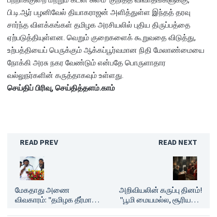
பி.டி.ஆர் பழனிவேல் தியாகராஜன் அளித்துள்ள இந்தத் தரவு
சார்ந்த விளக்கங்கள் தமிழக அரசியலில் புதிய திருப்பத்தை
ஏற்படுத்தியுள்ளன. வெறும் குறைகளைக் கூறுவதை விடுத்து,
உற்பத்தியைப் பெருக்கும் ஆக்கப்பூர்வமான நிதி மேலாண்மையை
நோக்கி அரசு நகர வேண்டும் என்பதே பொருளாதார
வல்லுநர்களின் கருத்தாகவும் உள்ளது.
செய்திப் பிரிவு, செய்தித்தளம்.காம்
READ PREV
READ NEXT
மேகதாது அணை
அறிவியலின் கருப்பு தினம்!
விவகாரம்: "தமிழக தீர்மான
"பூமி மையமல்ல, சூரியனே
நகலை ஆராய்ந்த பின்பே
மையம்..." திருச்சபையின்