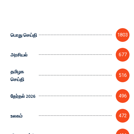
பொது செய்தி
1803
அரசியல்
677
தமிழக
516
செய்தி
தேர்தல் 2026
496
உலகம்
472