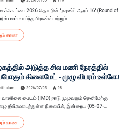
hithalam
2026/07/05
116
ல் வெற்றி!
லகக்கோப்பை 2026 தொடரின் 'ரவுண்ட் ஆஃப் 16' (Round of
்றில் பலம் வாய்ந்த பிரான்ஸ் மற்றும்...
ும் காண
கத்தில் அடுத்த சில மணி நேரத்தில்
்போகும் கிளைமேட் - முழு விபரம் உள்ளே!
hithalam
2026/07/05
98
 வானிலை மையம் (IMD) நாடு முழுவதும் தென்மேற்கு
ை தீவிரமடைந்துள்ள நிலையில், இன்றைய (05-07-...
ும் காண