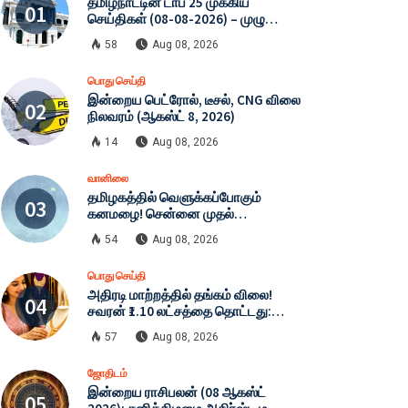
தமிழ்நாட்டின் டாப் 25 முக்கிய
செய்திகள் (08-08-2026) – முழு
பட்டியல்!
58
Aug 08, 2026
பொது செய்தி
இன்றைய பெட்ரோல், டீசல், CNG விலை
நிலவரம் (ஆகஸ்ட் 8, 2026)
14
Aug 08, 2026
வானிலை
தமிழகத்தில் வெளுக்கப்போகும்
கனமழை! சென்னை முதல்
கன்னியாகுமரி வரை எச்சரிக்கை:
54
Aug 08, 2026
இன்றைய முழு வானிலை நிலவரம்
(08-08-2026)
பொது செய்தி
அதிரடி மாற்றத்தில் தங்கம் விலை!
சவரன் ₹1.10 லட்சத்தை தொட்டது:
இன்றைய தங்கம் மற்றும் வெள்ளி
57
Aug 08, 2026
விலை முழு விபரம் (08-08-2026)
ஜோதிடம்
இன்றைய ராசிபலன் (08 ஆகஸ்ட்