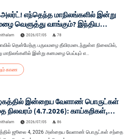
 அலர்ட்! எந்தெந்த மாநிலங்களில் இன்று
ழை வெளுத்து வாங்கும்? இந்திய
லை மையத்தின் அதிர்ச்சி ரிப்போர்ட்!
hithalam
2026/07/05
78
ாவில் தென்மேற்கு பருவமழை தீவிரமடைந்துள்ள நிலையில்,
ு மாநிலங்களில் இன்று கனமழை பெய்யும் எ...
ும் காண
ழகத்தில் இன்றைய வேளாண் பொருட்கள்
ை நிலவரம் (4.7.2026): காய்கறிகள்,
யங்கள் விலை அதிரடி மாற்றம்! முழு
hithalam
2026/07/05
86
ம்
த்தில் ஜூலை 4, 2026 அன்றைய வேளாண் பொருட்கள் சந்தை