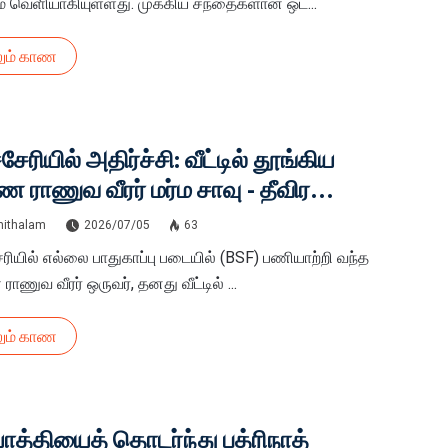
் வெளியாகியுள்ளது. முக்கிய சந்தைகளான ஒட...
ும் காண
்சேரியில் அதிர்ச்சி: வீட்டில் தூங்கிய
 ராணுவ வீரர் மர்ம சாவு - தீவிர
ாரணையில் போலீஸ்
hithalam
2026/07/05
63
சேரியில் எல்லை பாதுகாப்பு படையில் (BSF) பணியாற்றி வந்த
ாணுவ வீரர் ஒருவர், தனது வீட்டில் ...
ும் காண
்தியைத் தொடர்ந்து பத்ரிநாத்