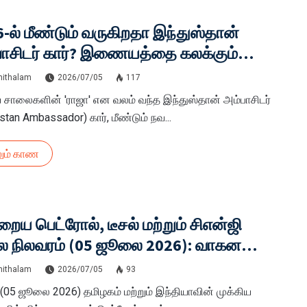
-ல் மீண்டும் வருகிறதா இந்துஸ்தான்
பாசிடர் கார்? இணையத்தை கலக்கும்
ல் வீடியோவின் உண்மை பின்னணி!
hithalam
2026/07/05
117
 சாலைகளின் 'ராஜா' என வலம் வந்த இந்துஸ்தான் அம்பாசிடர்
stan Ambassador) கார், மீண்டும் நவ...
ும் காண
ைய பெட்ரோல், டீசல் மற்றும் சிஎன்ஜி
ை நிலவரம் (05 ஜூலை 2026): வாகன
ிகளுக்கு மகிழ்ச்சி செய்தியா? முழு
hithalam
2026/07/05
93
ம்!
(05 ஜூலை 2026) தமிழகம் மற்றும் இந்தியாவின் முக்கிய