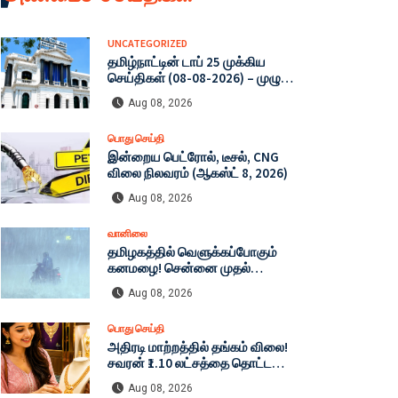
UNCATEGORIZED
தமிழ்நாட்டின் டாப் 25 முக்கிய
செய்திகள் (08-08-2026) – முழு
பட்டியல்!
Aug 08, 2026
பொது செய்தி
இன்றைய பெட்ரோல், டீசல், CNG
விலை நிலவரம் (ஆகஸ்ட் 8, 2026)
Aug 08, 2026
வானிலை
தமிழகத்தில் வெளுக்கப்போகும்
கனமழை! சென்னை முதல்
கன்னியாகுமரி வரை எச்சரிக்கை:
Aug 08, 2026
இன்றைய முழு வானிலை நிலவரம்
(08-08-2026)
பொது செய்தி
அதிரடி மாற்றத்தில் தங்கம் விலை!
சவரன் ₹1.10 லட்சத்தை தொட்டது:
இன்றைய தங்கம் மற்றும் வெள்ளி
Aug 08, 2026
விலை முழு விபரம் (08-08-2026)