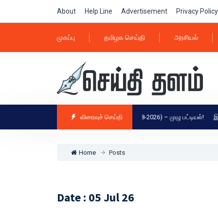
About
Help Line
Advertisement
Privacy Policy
முகப்பு
தமிழக செய்தி
அரசியல்
ிழ்நாட்டின் டாப் 25 முக்கிய செய்திகள் (08-08-2026) – முழு பட்டியல்!
விரைவுச் செய்தி
இன்றைய பெட
Home
Posts
Date : 05 Jul 26