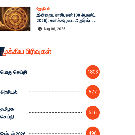
ஜோதிடம்
இன்றைய ராசிபலன் (08 ஆகஸ்ட்
2026): சனிக்கிழமை அதிர்ஷ்ட
மழை பொழியப் போகும் ராசிகள்
Aug 08, 2026
எவை? முழு விவரம்!
முக்கிய பிரிவுகள்
பொது செய்தி
1803
அரசியல்
677
தமிழக
516
செய்தி
தேர்தல் 2026
496