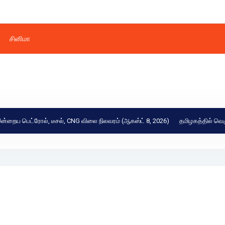
சினிமா
்ரோல், டீசல், CNG விலை நிலவரம் (ஆகஸ்ட் 8, 2026)
தமிழகத்தில் வெளுக்கப்போ