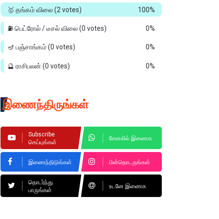
🥇 தங்கம் விலை
(2 votes)
100%
⛽ பெட்ரோல் / டீசல் விலை
(0 votes)
0%
🪔 பஞ்சாங்கம்
(0 votes)
0%
🔮 ராசிபலன்
(0 votes)
0%
இணைந்திருங்கள்
Subscribe
சேனலில் இணைக
செய்யுங்கள்
இணைந்திடுங்கள்
பின்தொடருங்கள்
தொடர்ந்து
உடனே இணைக
பாருங்கள்