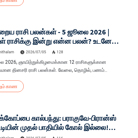
ும் காண
ைய ராசி பலன்கள் - 5 ஜூலை 2026 |
ள் ராசிக்கு இன்று என்ன பலன்? உடனே
ந்து கொள்ளுங்கள்!
hithalam
2026/07/05
128
ை 2026, ஞாயிற்றுக்கிழமைக்கான 12 ராசிகளுக்கான
யமான தினசரி ராசி பலன்கள். வேலை, தொழில், பணம்...
ும் காண
்கோப்பை கால்பந்து: பராகுவே-பிரான்ஸ்
டியின் முதல் பாதியில் கோல் இல்லை!
. திக்.. விறுவிறுப்பில் 1-0 என பிரான்ஸ்