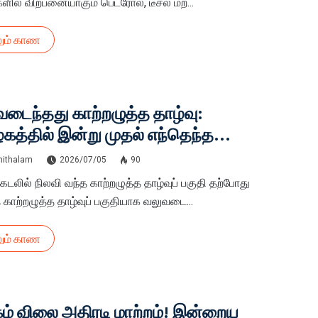
ளில் விற்பனையாகும் பெட்ரோல், டீசல் மற...
ும் காண
டைந்தது காற்றழுத்த தாழ்வு:
கத்தில் இன்று முதல் எந்தெந்த
்டங்களில் மழைக்கு வாய்ப்பு? முழு
hithalam
2026/07/05
90
ோர்ட்!
கடலில் நிலவி வந்த காற்றழுத்த தாழ்வுப் பகுதி தற்போது
 காற்றழுத்த தாழ்வுப் பகுதியாக வலுவடை...
ும் காண
ம் விலை அதிரடி மாற்றம்! இன்றைய