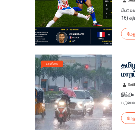
Seit
திரி
பிபா உ
16) சுற
மேல
தமிழ
வானிலை
மாறப
Seit
இந்திய
பருவமழ
மேல