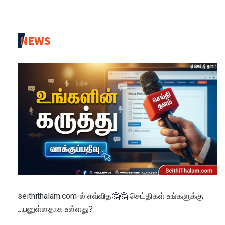
NEWS
seithithalam.com-ல் எவ்வித🤔🤔 செய்திகள் உங்களுக்கு
பயனுள்ளதாக உள்ளது?