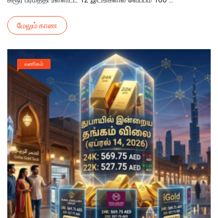
மேலும் காண
வணிகம்