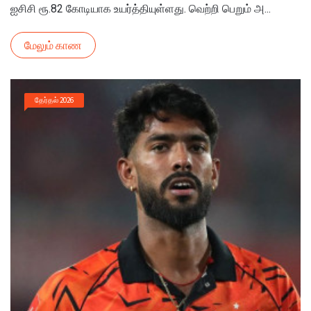
ஐசிசி ரூ.82 கோடியாக உயர்த்தியுள்ளது. வெற்றி பெறும் அ...
மேலும் காண
தேர்தல் 2026