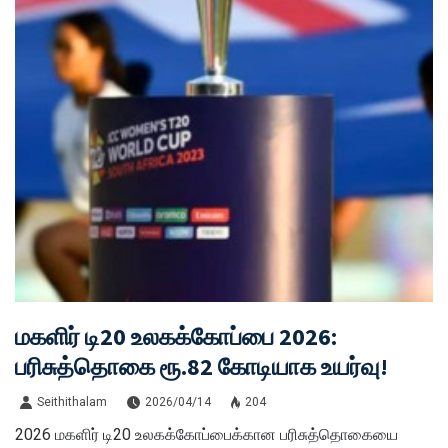
மகளிர் டி20 உலகக்கோப்பை 2026:
பரிசுத்தொகை ரூ.82 கோடியாக உயர்வு!
Seithithalam
2026/04/14
204
2026 மகளிர் டி20 உலகக்கோப்பைக்கான பரிசுத்தொகையை