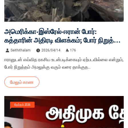
அமெரிக்கா-இஸ்ரேல்-ஈரான் போர்:
கத்தாரின் அதிரடி விளக்கம்; போர் நிறுத்தம்
தோல்வியா?
Seithithalam
2026/04/14
176
ஈரானுடன் எவ்வித ரகசிய உடன்படிக்கையும் ஏற்படவில்லை என்றும்,
போர் நிறுத்தம் அமலுக்கு வரும் வரை தாக்குத...
மேலும் காண
தேர்தல் 2026