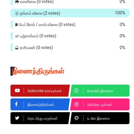
🌦️ வானிலை
(0 votes)
0%
🥇 தங்கம் விலை
(2 votes)
100%
⛽ பெட்ரோல் / டீசல் விலை
(0 votes)
0%
🪔 பஞ்சாங்கம்
(0 votes)
0%
🔮 ராசிபலன்
(0 votes)
0%
இணைந்திருங்கள்
Subscribe செய்யுங்கள்
சேனலில் இணைக
இணைந்திடுங்கள்
பின்தொடருங்கள்
தொடர்ந்து பாருங்கள்
உடனே இணைக