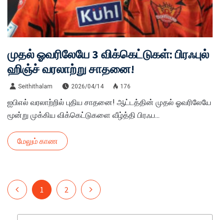
முதல் ஓவரிலேயே 3 விக்கெட்டுகள்: பிரஃபுல்
ஹிஞ்ச் வரலாற்று சாதனை!
Seithithalam
2026/04/14
176
ஐபிஎல் வரலாற்றில் புதிய சாதனை! ஆட்டத்தின் முதல் ஓவரிலேயே
மூன்று முக்கிய விக்கெட்டுகளை வீழ்த்தி பிரஃப...
மேலும் காண
1
2