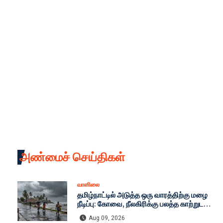
அண்மைச் செய்திகள்
வானிலை
தமிழ்நாட்டில் அடுத்த ஒரு வாரத்திற்கு மழை
நீடிப்பு: கோவை, நீலகிரிக்கு பலத்த காற்றுடன்
கனமழை எச்சரிக்கை - இன்றைய முழு
Aug 09, 2026
வானிலை நிலவரம்!