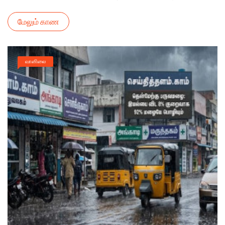
மேலும் காண
வானிலை