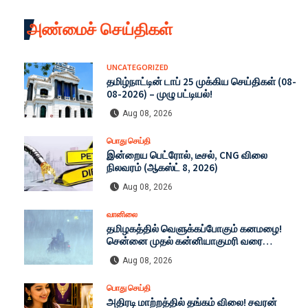
அண்மைச் செய்திகள்
UNCATEGORIZED
தமிழ்நாட்டின் டாப் 25 முக்கிய செய்திகள் (08-
08-2026) – முழு பட்டியல்!
Aug 08, 2026
பொது செய்தி
இன்றைய பெட்ரோல், டீசல், CNG விலை
நிலவரம் (ஆகஸ்ட் 8, 2026)
Aug 08, 2026
வானிலை
தமிழகத்தில் வெளுக்கப்போகும் கனமழை!
சென்னை முதல் கன்னியாகுமரி வரை
எச்சரிக்கை: இன்றைய முழு வானிலை
Aug 08, 2026
நிலவரம் (08-08-2026)
பொது செய்தி
அதிரடி மாற்றத்தில் தங்கம் விலை! சவரன்