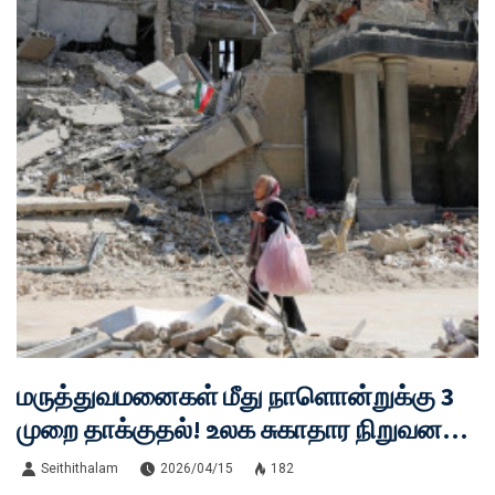
மருத்துவமனைகள் மீது நாளொன்றுக்கு 3
முறை தாக்குதல்! உலக சுகாதார நிறுவனம்
கதறல்!!
Seithithalam
2026/04/15
182