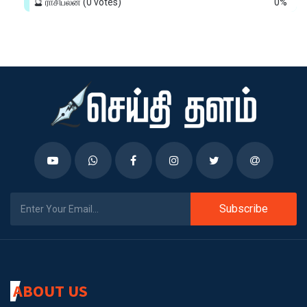
🔮 ராசிபலன்
(0 votes)
0%
Subscribe
ABOUT US