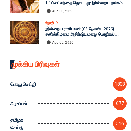
₹1.10 லட்சத்தை தொட்டது: இன்றைய தங்கம்
மற்றும் வெள்ளி விலை முழு விபரம் (08-08-
Aug 08, 2026
2026)
ஜோதிடம்
இன்றைய ராசிபலன் (08 ஆகஸ்ட் 2026):
சனிக்கிழமை அதிர்ஷ்ட மழை பொழியப்
போகும் ராசிகள் எவை? முழு விவரம்!
Aug 08, 2026
முக்கிய பிரிவுகள்
பொது செய்தி
1803
அரசியல்
677
தமிழக
516
செய்தி