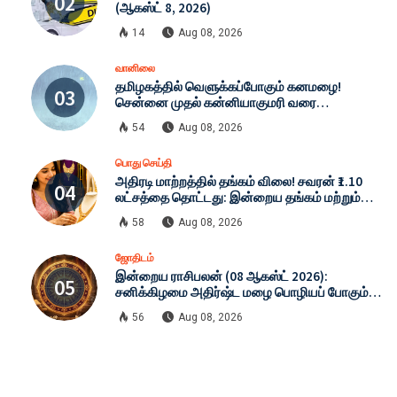
(ஆகஸ்ட் 8, 2026)
14
Aug 08, 2026
வானிலை
தமிழகத்தில் வெளுக்கப்போகும் கனமழை!
சென்னை முதல் கன்னியாகுமரி வரை
எச்சரிக்கை: இன்றைய முழு வானிலை நிலவரம்
54
Aug 08, 2026
(08-08-2026)
பொது செய்தி
அதிரடி மாற்றத்தில் தங்கம் விலை! சவரன் ₹1.10
லட்சத்தை தொட்டது: இன்றைய தங்கம் மற்றும்
வெள்ளி விலை முழு விபரம் (08-08-2026)
58
Aug 08, 2026
ஜோதிடம்
இன்றைய ராசிபலன் (08 ஆகஸ்ட் 2026):
சனிக்கிழமை அதிர்ஷ்ட மழை பொழியப் போகும்
ராசிகள் எவை? முழு விவரம்!
56
Aug 08, 2026