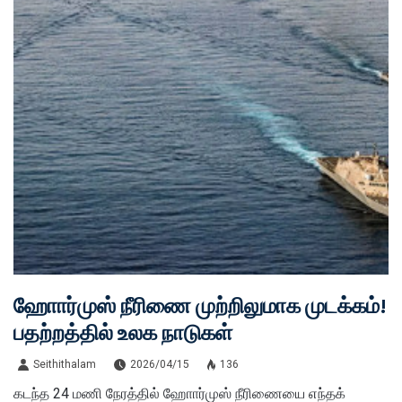
ஹோார்முஸ் நீரிணை முற்றிலுமாக முடக்கம்!
பதற்றத்தில் உலக நாடுகள்
Seithithalam
2026/04/15
136
கடந்த 24 மணி நேரத்தில் ஹோார்முஸ் நீரிணையை எந்தக்