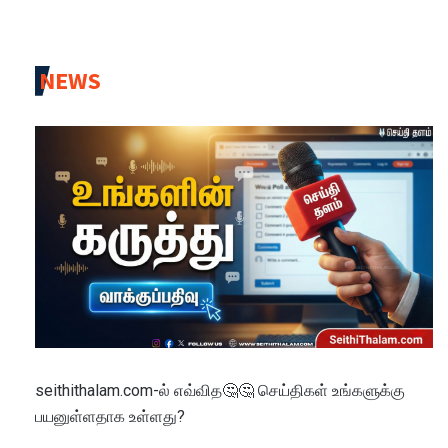
NEWS
seithithalam.com-ல் எவ்வித🤔🤔 செய்திகள் உங்களுக்கு
பயனுள்ளதாக உள்ளது?