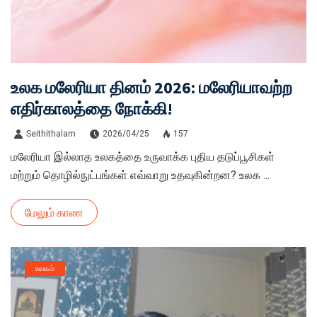
உலக மலேரியா தினம் 2026: மலேரியாவற்ற
எதிர்காலத்தை நோக்கி!
Seithithalam
2026/04/25
157
மலேரியா இல்லாத உலகத்தை உருவாக்க புதிய தடுப்பூசிகள்
மற்றும் தொழில்நுட்பங்கள் எவ்வாறு உதவுகின்றன? உலக ...
மேலும் காண
உலகம்