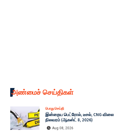
அண்மைச் செய்திகள்
பொது செய்தி
இன்றைய பெட்ரோல், டீசல், CNG விலை
நிலவரம் (ஆகஸ்ட் 8, 2026)
Aug 08, 2026