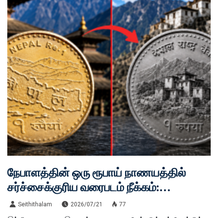
நேபாளத்தின் ஒரு ரூபாய் நாணயத்தில்
சர்ச்சைக்குரிய வரைபடம் நீக்கம்:
இந்தியாவுடன் நல்லுறவை மேம்படுத்த
Seithithalam
2026/07/21
77
ராஜதந்திர முயற்சி!