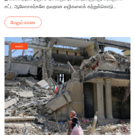
சட்ட ஆலோசகர்களே தவறான வழிகளைக் கற்றுக்கொடு...
மேலும் காண
உலகம்