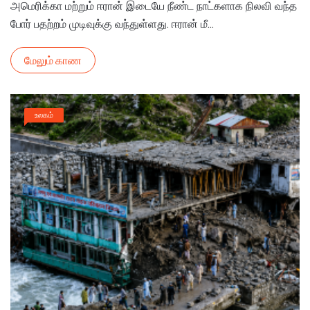
என்ன லாபம்?
அமெரிக்கா மற்றும் ஈரான் இடையே நீண்ட நாட்களாக நிலவி வந்த
போர் பதற்றம் முடிவுக்கு வந்துள்ளது. ஈரான் மீ...
மேலும் காண
உலகம்