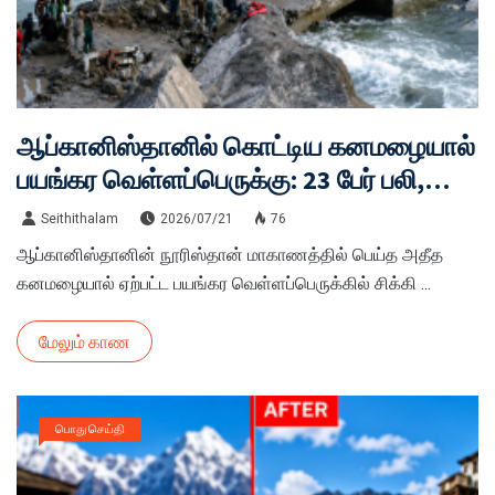
ஆப்கானிஸ்தானில் கொட்டிய கனமழையால்
பயங்கர வெள்ளப்பெருக்கு: 23 பேர் பலி,
100-க்கும் மேற்பட்டோர் மாயம்!
Seithithalam
2026/07/21
76
ஆப்கானிஸ்தானின் நூரிஸ்தான் மாகாணத்தில் பெய்த அதீத
கனமழையால் ஏற்பட்ட பயங்கர வெள்ளப்பெருக்கில் சிக்கி ...
மேலும் காண
பொது செய்தி