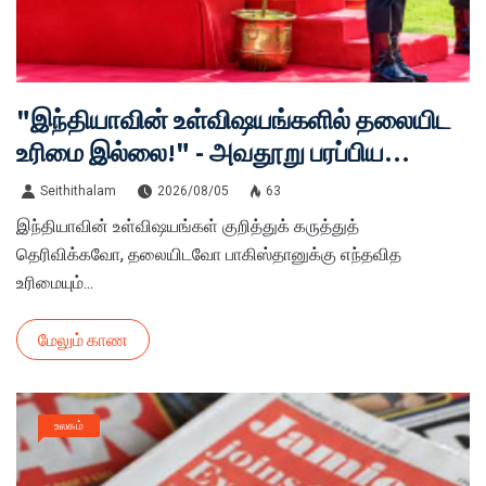
"இந்தியாவின் உள்விஷயங்களில் தலையிட
உரிமை இல்லை!" - அவதூறு பரப்பிய
பாகிஸ்தானுக்குச் சாட்டையடி கொடுத்த
Seithithalam
2026/08/05
63
இந்தியா
இந்தியாவின் உள்விஷயங்கள் குறித்துக் கருத்துத்
தெரிவிக்கவோ, தலையிடவோ பாகிஸ்தானுக்கு எந்தவித
உரிமையும்...
மேலும் காண
உலகம்