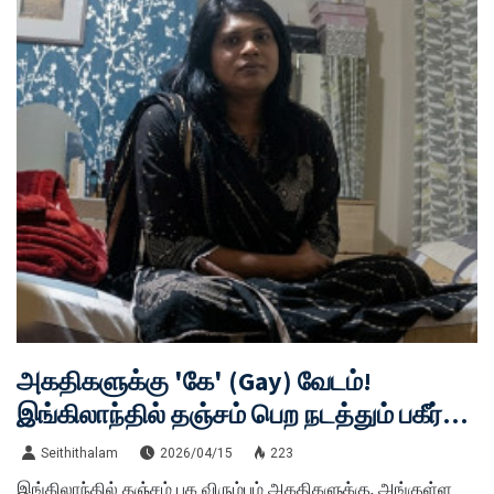
அகதிகளுக்கு 'கே' (Gay) வேடம்!
இங்கிலாந்தில் தஞ்சம் பெற நடத்தும் பகீர்
நாடகம்
Seithithalam
2026/04/15
223
இங்கிலாந்தில் தஞ்சம் புக விரும்பும் அகதிகளுக்கு, அங்குள்ள