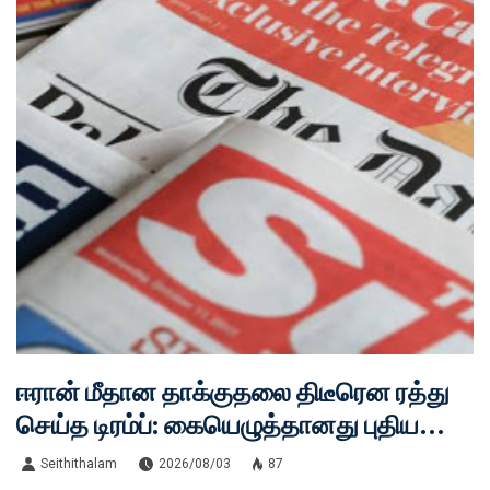
ஈரான் மீதான தாக்குதலை திடீரென ரத்து
செய்த டிரம்ப்: கையெழுத்தானது புதிய
அமைதி ஒப்பந்தம் - உலக நாடுகளுக்கு
Seithithalam
2026/08/03
87