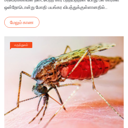
ஒன்றோடொன்று மோதி பயங்கர விபத்துக்குள்ளானதில்...
மேலும் காண
மருத்துவம்