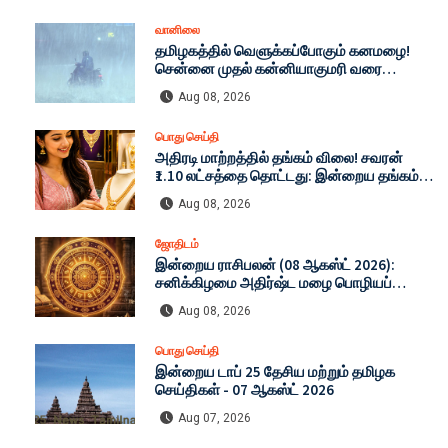
வானிலை
தமிழகத்தில் வெளுக்கப்போகும் கனமழை!
சென்னை முதல் கன்னியாகுமரி வரை
எச்சரிக்கை: இன்றைய முழு வானிலை
Aug 08, 2026
நிலவரம் (08-08-2026)
பொது செய்தி
அதிரடி மாற்றத்தில் தங்கம் விலை! சவரன்
₹1.10 லட்சத்தை தொட்டது: இன்றைய தங்கம்
மற்றும் வெள்ளி விலை முழு விபரம் (08-08-
Aug 08, 2026
2026)
ஜோதிடம்
இன்றைய ராசிபலன் (08 ஆகஸ்ட் 2026):
சனிக்கிழமை அதிர்ஷ்ட மழை பொழியப்
போகும் ராசிகள் எவை? முழு விவரம்!
Aug 08, 2026
பொது செய்தி
இன்றைய டாப் 25 தேசிய மற்றும் தமிழக
செய்திகள் - 07 ஆகஸ்ட் 2026
Aug 07, 2026