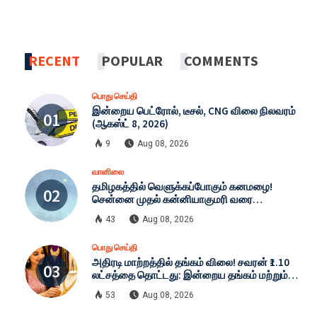
RECENT
POPULAR
COMMENTS
பொது செய்தி
இன்றைய பெட்ரோல், டீசல், CNG விலை நிலவரம்
(ஆகஸ்ட் 8, 2026)
9
Aug 08, 2026
வானிலை
தமிழகத்தில் வெளுக்கப்போகும் கனமழை!
சென்னை முதல் கன்னியாகுமரி வரை
எச்சரிக்கை: இன்றைய முழு வானிலை நிலவரம்
43
Aug 08, 2026
(08-08-2026)
பொது செய்தி
அதிரடி மாற்றத்தில் தங்கம் விலை! சவரன் ₹1.10
லட்சத்தை தொட்டது: இன்றைய தங்கம் மற்றும்
வெள்ளி விலை முழு விபரம் (08-08-2026)
53
Aug 08, 2026