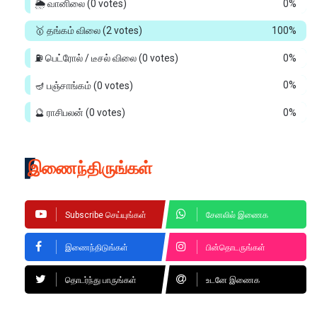
🌦️ வானிலை
(0 votes)
0%
🥇 தங்கம் விலை
(2 votes)
100%
⛽ பெட்ரோல் / டீசல் விலை
(0 votes)
0%
🪔 பஞ்சாங்கம்
(0 votes)
0%
🔮 ராசிபலன்
(0 votes)
0%
இணைந்திருங்கள்
Subscribe செய்யுங்கள்
சேனலில் இணைக
இணைந்திடுங்கள்
பின்தொடருங்கள்
தொடர்ந்து பாருங்கள்
உடனே இணைக