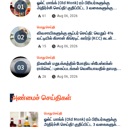
ஓல்ட் மாங்க் (Old Monk) ரம் பிரியர்களுக்கு
அதிர்ச்சி செய்தி! குறிப்பிட்ட 3 வகைகளுக்கு
FSSAI அதிரடி தடை: காரணம் என்ன? முழு விவரம்
61
Aug 06, 2026
பொது செய்தி
விவசாயிகளுக்கு சூப்பர் செய்தி: வெறும் 4%
வட்டியில் கிசான் கிரெடிட் கார்டு (KCC) கடன்
பெறுவது எப்படி? முழு விவரம்!
15
Aug 06, 2026
பொது செய்தி
நிலவின் மறுபக்கத்தில் மோதிய ஸ்பேஸ்எக்ஸ்
ராக்கெட்: புகைப்படங்கள் வெளியாவதில் தாமதம்
ஏன்? முழு பின்னணி!
26
Aug 06, 2026
அண்மைச் செய்திகள்
பொது செய்தி
ஓல்ட் மாங்க் (Old Monk) ரம் பிரியர்களுக்கு
அதிர்ச்சி செய்தி! குறிப்பிட்ட 3 வகைகளுக்கு