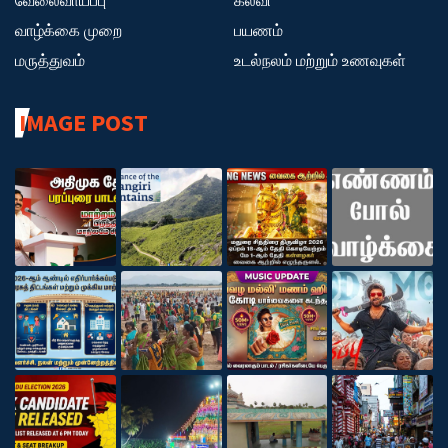
வேலைவாய்ப்பு
கல்வி
வாழ்க்கை முறை
பயணம்
மருத்துவம்
உடல்நலம் மற்றும் உணவுகள்
IMAGE POST