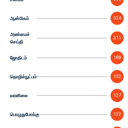
ஆன்மிகம்
334
அண்மைச்
311
செய்தி
ஜோதிடம்
188
தொழில்நுட்பம்
152
வானிலை
137
பொழுதுபோக்கு
132