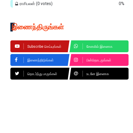
🔮 ராசிபலன்
(0 votes)
0%
இணைந்திருங்கள்
Subscribe செய்யுங்கள்
சேனலில் இணைக
இணைந்திடுங்கள்
பின்தொடருங்கள்
தொடர்ந்து பாருங்கள்
உடனே இணைக