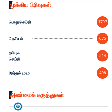
முக்கிய பிரிவுகள்
பொது செய்தி
1797
அரசியல்
675
தமிழக
514
செய்தி
தேர்தல் 2026
496
அண்மைக் கருத்துகள்