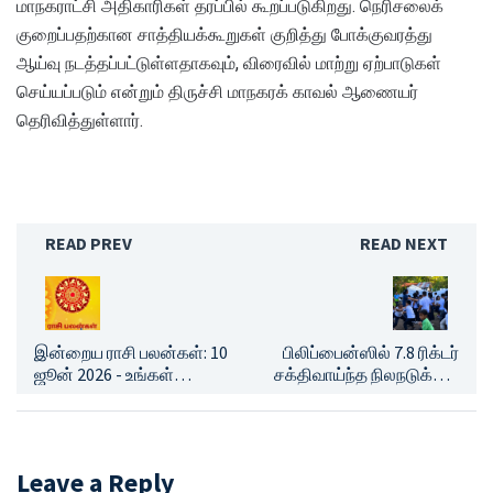
மாநகராட்சி அதிகாரிகள் தரப்பில் கூறப்படுகிறது. நெரிசலைக்
குறைப்பதற்கான சாத்தியக்கூறுகள் குறித்து போக்குவரத்து
ஆய்வு நடத்தப்பட்டுள்ளதாகவும், விரைவில் மாற்று ஏற்பாடுகள்
செய்யப்படும் என்றும் திருச்சி மாநகரக் காவல் ஆணையர்
தெரிவித்துள்ளார்.
READ PREV
READ NEXT
இன்றைய ராசி பலன்கள்: 10
பிலிப்பைன்ஸில் 7.8 ரிக்டர்
ஜூன் 2026 - உங்கள்
சக்திவாய்ந்த நிலநடுக்கம்:
ராசிக்கு இன்று எப்படி
37 பேர் பலி; 20,000 பேர்
இருக்கும்?
வீடுகளை இழந்து தவிப்பு!
Leave a Reply