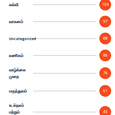
கல்வி
104
வாகனம்
97
Uncategorized
88
வணிகம்
86
வாழ்க்கை
76
முறை
மருத்துவம்
61
உடல்நலம்
மற்றும்
45