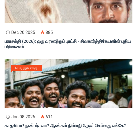
Dec 20 2025
885
பராசக்தி (2026): ஒரு வரலாற்றுப் புரட்சி - சிவகார்த்திகேயனின் புதிய
பரிமாணம்
பொழுதுபோக்கு
Jan 08 2026
611
காதலியா? நண்பர்களா? ஆண்கள் நிம்மதி தேடிச் செல்வது எங்கே?