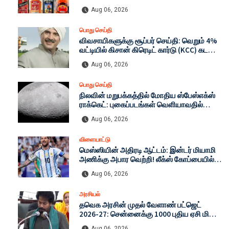
FSSAI அதிரடி தடை: காரணம் என்ன? முழு
Aug 06, 2026
விவரம்
பொது செய்தி
விவசாயிகளுக்கு சூப்பர் செய்தி: வெறும் 4%
வட்டியில் கிசான் கிரெடிட் கார்டு (KCC) கடன்
பெறுவது எப்படி? முழு விவரம்!
Aug 06, 2026
பொது செய்தி
நிலவின் மறுபக்கத்தில் மோதிய ஸ்பேஸ்எக்ஸ்
ராக்கெட்: புகைப்படங்கள் வெளியாவதில்
தாமதம் ஏன்? முழு பின்னணி!
Aug 06, 2026
விளையாட்டு
மெஸ்ஸியின் அதிரடி ஆட்டம்: இன்டர் மியாமி
அணிக்கு அபார வெற்றி! லீக்ஸ் கோப்பையில்
புதிய வரலாற்று சாதனை
Aug 06, 2026
அரசியல்
தவெக அரசின் முதல் வேளாண் பட்ஜெட்
2026-27: சென்னைக்கு 1000 புதிய ஏசி மின்
பேருந்துகள்! சீமான், உதயநிதி கடும்
Aug 06, 2026